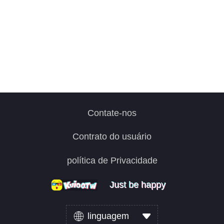
Contate-nos
Contrato do usuário
política de Privacidade
Just be happy
Just be happy
Just be happy
linguagem