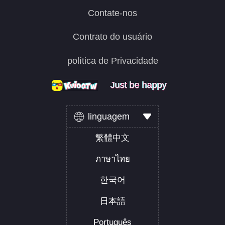
Contate-nos
Contrato do usuário
política de Privacidade
Just be happy
Just be happy
Just be happy
linguagem
繁體中文
ภาษาไทย
한국어
日本語
Português