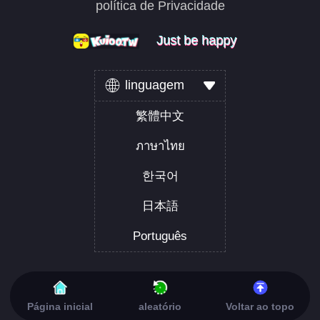
política de Privacidade
Just be happy
Just be happy
Just be happy
linguagem
繁體中文
ภาษาไทย
한국어
日本語
Português
Página inicial
aleatório
Voltar ao topo