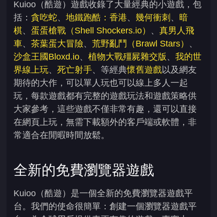
Kuioo（酷遊）遊戲收錄了大量經典的小遊戲，包
括：
貪吃蛇
、
地鐵跑酷：香港
、
幾何衝刺
、
暗
棋
、
蛋蛋槍戰（Shell Shockers.io）
、
真男人飛
車
、
茶葉蛋大冒險
、
荒野亂鬥（Brawl Stars）
、
沙盒王國Bloxd.io
、
植物大戰殭屍雜交版
、
我的世
界線上玩
、
死亡射手
、等經典
懷舊遊戲
以及網友
期待的大作，可以單人玩也可以線上多人一起
玩，每款遊戲都有完整的遊戲玩法和遊戲策略供
大家參考，這些遊戲不僅非常有趣，還可以直接
在網頁上玩，無需下載額外的客戶端或軟體，非
常適合在閒暇時間放鬆。
全新的免費瀏覽器遊戲
Kuioo（酷遊）是一個全新的免費瀏覽器遊戲平
台。我們的使命很簡單：創建一個瀏覽器遊戲平