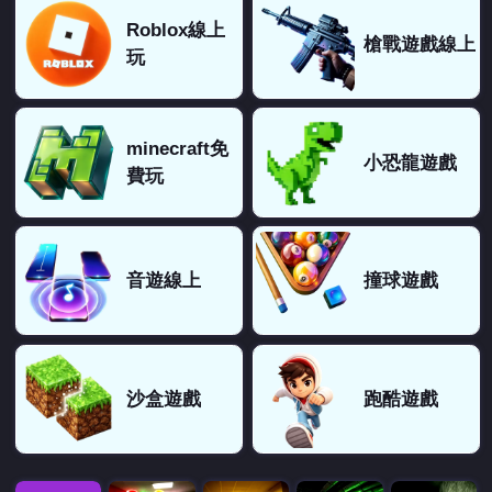
Roblox線上
槍戰遊戲線上
玩
minecraft免
小恐龍遊戲
費玩
音遊線上
撞球遊戲
沙盒遊戲
跑酷遊戲