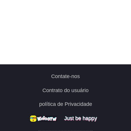
Contate-nos
Contrato do usuário
política de Privacidade
Just be happy
Just be happy
Just be happy