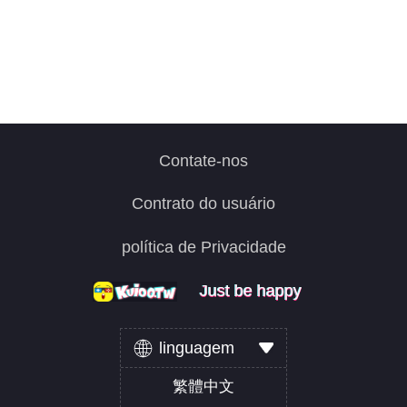
Contate-nos
Contrato do usuário
política de Privacidade
Just be happy
Just be happy
Just be happy
linguagem
繁體中文