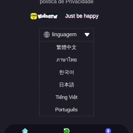
política de Privacidade
Just be happy
Just be happy
Just be happy
linguagem
繁體中文
ภาษาไทย
한국어
日本語
Tiếng Việt
Português