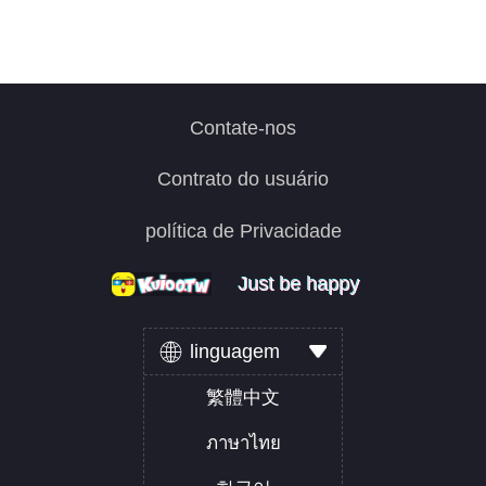
Contate-nos
Contrato do usuário
política de Privacidade
Just be happy
Just be happy
Just be happy
linguagem
繁體中文
ภาษาไทย