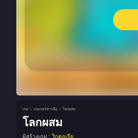
เกม
เกมแพร่ข่าวลือ
โลกผสม
โลกผสม
ผู้สร้างเกม :
วิกตอเรีย