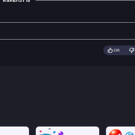
พื้นที่อภิปราย
196