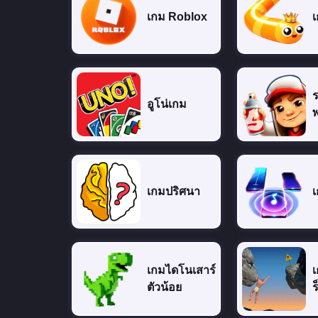
เกม Roblox
เ
ร
อูโน่เกม
พ
เกมปริศนา
เ
เกมไดโนเสาร์
เ
ตัวน้อย
ร