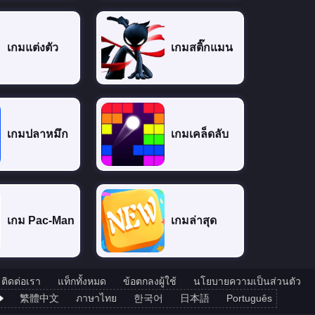
เกมแต่งตัว
เกมสติ๊กแมน
เกมปลาหมึก
เกมเคล็ดลับ
เกม Pac-Man
เกมล่าสุด
ติดต่อเรา
แท็กทั้งหมด
ข้อตกลงผู้ใช้
นโยบายความเป็นส่วนตัว
繁體中文
ภาษาไทย
한국어
日本語
Português