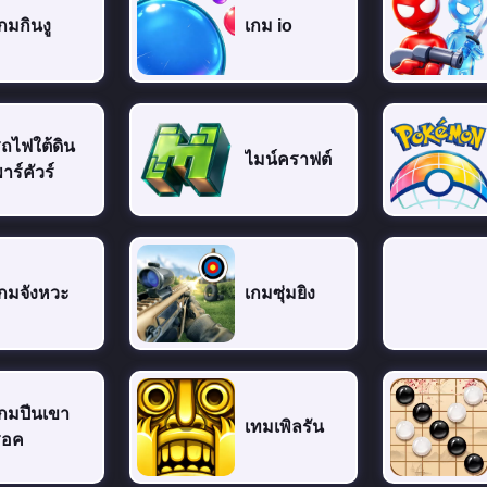
กมกินงู
เกม io
ถไฟใต้ดิน
ไมน์คราฟต์
าร์คัวร์
กมจังหวะ
เกมซุ่มยิง
กมปีนเขา
เทมเพิลรัน
็อค