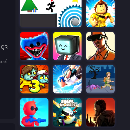
ส QR
ซอร์