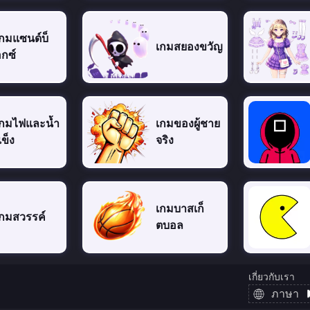
กมแซนด์บ็
เกมสยองขวัญ
กซ์
เกมไฟและน้ำ
เกมของผู้ชาย
ข็ง
จริง
เกมบาสเก็
เกมสวรรค์
ตบอล
เกี่ยวกับเรา
ภาษา