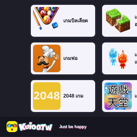
เ
เกมบิลเลียด
อ
เกมพ่อ
แ
2048 เกม
Just be happy
Just be happy
Just be happy