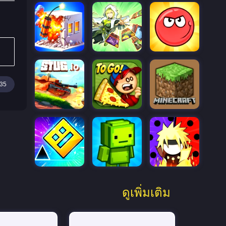
35
ดูเพิ่มเติม