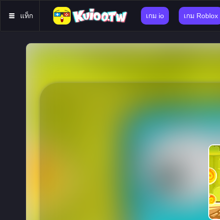
แท็ก
เกม io
เกม Roblox