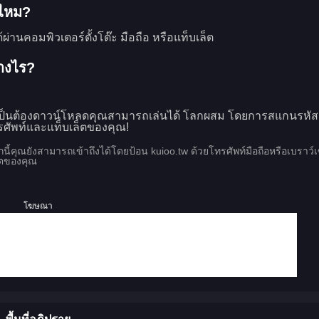
้ไหม?
านคอมพิวเตอร์ตั้งโต๊ะ มือถือ หรือแท็บเล็ต
่างไร?
เป็นต้องดาวน์โหลดคุณสามารถเล่นได้ โลกผสม โดยการสแกนรหั
ศัพท์และแท็บเล็ตของคุณ!
ี้คุณยังสามารถเข้าถึงได้โดยป้อน kuioo.tw ด้วยโทรศัพท์มือถือหรือเบราว์เ
็ตของคุณ
โฆษณา