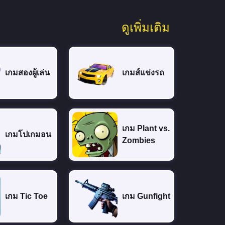
ดูเพิ่มเติม
เกมสองผู้เล่น
เกมส์แข่งรถ
เกม Plant vs.
เกมโปเกมอน
Zombies
เกม Tic Toe
เกม Gunfight