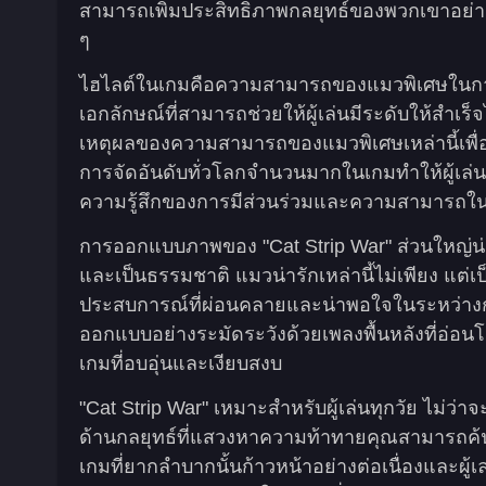
สามารถเพิ่มประสิทธิภาพกลยุทธ์ของพวกเขาอย่
ๆ
ไฮไลต์ในเกมคือความสามารถของแมวพิเศษในการล้าง
เอกลักษณ์ที่สามารถช่วยให้ผู้เล่นมีระดับให้สำเร็จ
เหตุผลของความสามารถของแมวพิเศษเหล่านี้เพื่อ
การจัดอันดับทั่วโลกจำนวนมากในเกมทำให้ผู้เล่นส
ความรู้สึกของการมีส่วนร่วมและความสามารถใ
การออกแบบภาพของ "Cat Strip War" ส่วนใหญ่
และเป็นธรรมชาติ แมวน่ารักเหล่านี้ไม่เพียง แต่เป
ประสบการณ์ที่ผ่อนคลายและน่าพอใจในระหว่างก
ออกแบบอย่างระมัดระวังด้วยเพลงพื้นหลังที่อ่อ
เกมที่อบอุ่นและเงียบสงบ
"Cat Strip War" เหมาะสำหรับผู้เล่นทุกวัย ไม่ว่าจ
ด้านกลยุทธ์ที่แสวงหาความท้าทายคุณสามารถค
เกมที่ยากลำบากนั้นก้าวหน้าอย่างต่อเนื่องและผู้เ