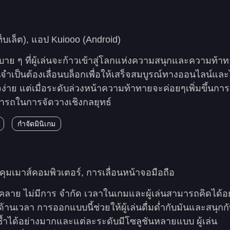
ท็บเล็ต), แอป Kuiooo (Android)
าย ๆ ที่ผู้เล่นจะก้าวเข้าสู่โลกแห่งความสนุกและความท้าทา
เล่นจำเป็นต้องเลื่อนบล็อกเพื่อให้เสร็จสมบูรณ์ทางออนไลน์แล
่าย แต่เมื่อระดับล่วงหน้าความท้าทายจะค่อยๆเพิ่มขึ้นการ
รถในการจัดวางเชิงกลยุทธ์
กำจัดมินิเกม
เมาส์คอมพิวเตอร์, การเลื่อนหน้าจอมือถือ
่อนคลาย ไม่มีการ จำกัด เวลาในเกมและผู้เล่นสามารถคิดได้อ
านเวลา การออกแบบนี้ช่วยให้ผู้เล่นดื่มด่ำกับมันและสนุกก
ำได้อย่างมากและแต่ละระดับมีโซลูชันหลายแบบ ผู้เล่น