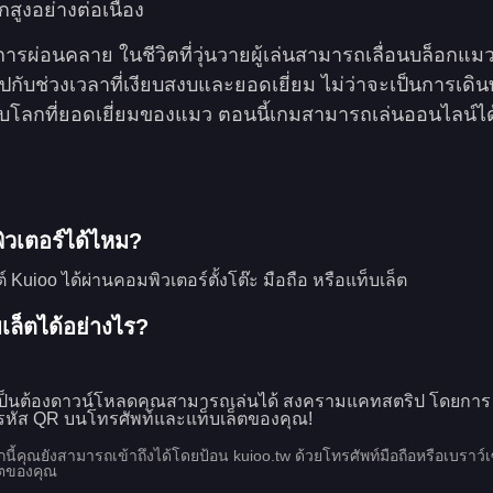
ูงอย่างต่อเนื่อง
ธีการผ่อนคลาย ในชีวิตที่วุ่นวายผู้เล่นสามารถเลื่อนบล็อกแมว
ับช่วงเวลาที่เงียบสงบและยอดเยี่ยม ไม่ว่าจะเป็นการเดิ
ับโลกที่ยอดเยี่ยมของแมว ตอนนี้เกมสามารถเล่นออนไลน์ได
วเตอร์ได้ไหม?
ioo ได้ผ่านคอมพิวเตอร์ตั้งโต๊ะ มือถือ หรือแท็บเล็ต
ล็ตได้อย่างไร?
เป็นต้องดาวน์โหลดคุณสามารถเล่นได้ สงครามแคทสตริป โดยการ
หัส QR บนโทรศัพท์และแท็บเล็ตของคุณ!
ี้คุณยังสามารถเข้าถึงได้โดยป้อน kuioo.tw ด้วยโทรศัพท์มือถือหรือเบราว์เ
็ตของคุณ