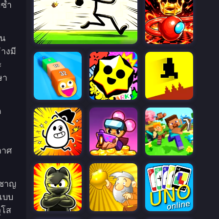
ซ้ำ
็น
่างมี
ะ
ษา
ด
กาศ
ยวชาญ
แบบ
ุโส