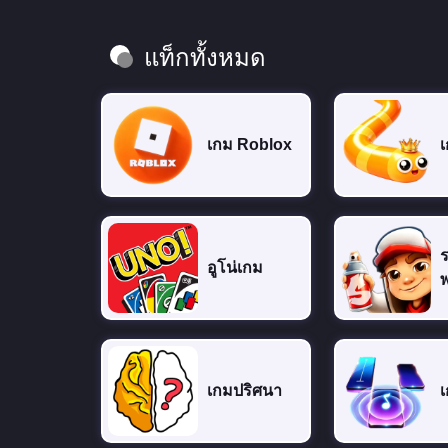
แท็กทั้งหมด
เกม Roblox
เ
ร
อูโน่เกม
พ
เกมปริศนา
เ