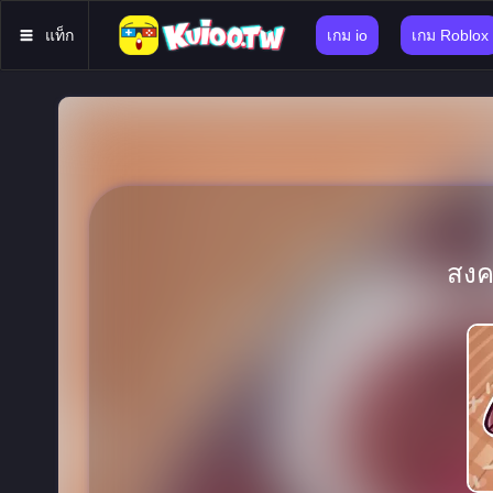
แท็ก
เกม io
เกม Roblox
สงค