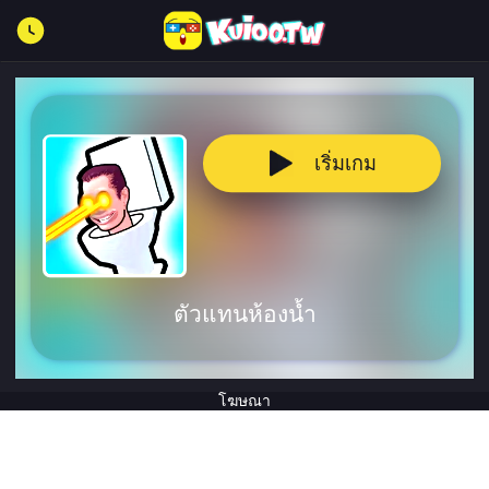
เริ่มเกม
ตัวแทนห้องน้ำ
โฆษณา