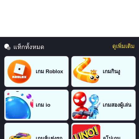
ดูเพิ่มเติม
แท็กทั้งหมด
เกม Roblox
เกมกินงู
เกม io
เกมสองผู้เล่น
เกมส์แข่งรถ
อูโน่เกม