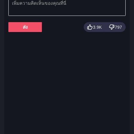
ส่ง
3.9K
797