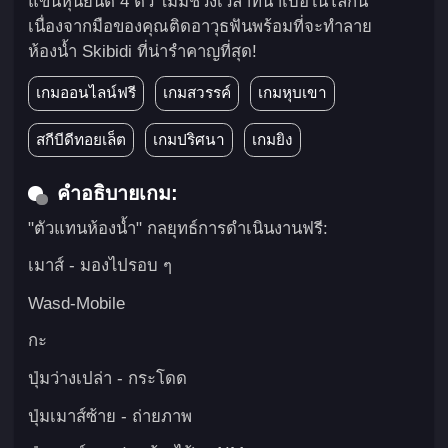
แขนหุ่นยนต์ 4 ตัว ไม่มีช่วงเวลาที่น่าเบื่อในโลกนี้
เนื่องจากมือของคุณติดอาวุธฟันพร้อมที่จะทำลาย
ห้องน้ำ Skibidi ที่น่ารำคาญที่สุด!
เกมออนไลน์ฟรี
เกมสวรรค์
เกมหุบเขา
สกีบีดีทอยเล็ต
เกมปริศนา
เกมยิง
คำอธิบายเกม:
"ตัวแทนห้องน้ำ" กลยุทธ์การดำเนินงานฟรี:
เมาส์ - มองไปรอบ ๆ
Wasd-Mobile
กะ
ปุ่มว่างเปล่า - กระโดด
ปุ่มเมาส์ซ้าย - ถ่ายภาพ