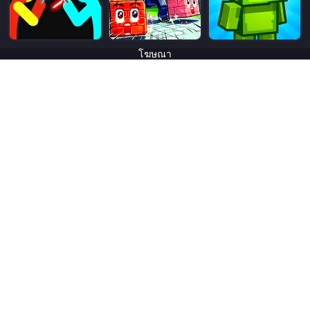
โฆษณา