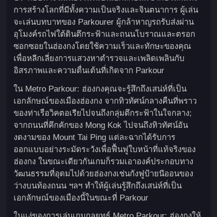
การสร้างโลกที่มีทั้งความเป็นจริงและจินตนาการ ผู้เล่น
จะเล่นบทบาทของ Parkourer ผู้กล้าหาญรถรับส่งผ่าน
อุโมงค์รถไฟใต้ดินตึกระฟ้าและถนนโบราณและตรอก
ซอกซอยในฮ่องกงโดยใช้ความเร็วและทักษะของคุณ
เพื่อหลีกเลี่ยงการแสวงหาตำรวจและเพลิดเพลินกับ
อิสรภาพและความตื่นเต้นที่เกิดจาก Parkour
ใน Metro Parkour: ฮ่องกงคุณจะรู้สึกถึงเสน่ห์ที่เป็น
เอกลักษณ์ของเมืองฮ่องกง จากทิวทัศน์กลางคืนที่พราว
ของท่าเรือวิคตอเรียไปจนถึงกลุ่มตึกระฟ้าในใจกลาง;
จากถนนที่คึกคักของ Mong Kok ไปจนถึงทิวทัศน์อัน
งดงามของ Mount Tai Ping แต่ละฉากได้รับการ
ออกแบบอย่างระมัดระวังเพื่อฟื้นฟูใบหน้าที่แท้จริงของ
ฮ่องกง ในขณะเดียวกันเกมก็รวมเอาองค์ประกอบทาง
วัฒนธรรมที่อุดมไปด้วยฮ่องกงเช่นกังฟูป้ายนีออนของ
ว่างบนท้องถนน ฯลฯ ทำให้ผู้เล่นรู้สึกถึงเสน่ห์ที่เป็น
เอกลักษณ์ของเมืองนี้ในขณะที่ Parkour
ในแง่ของการเล่นเกมกลยุทธ์ Metro Parkour: ฮ่องกงให้