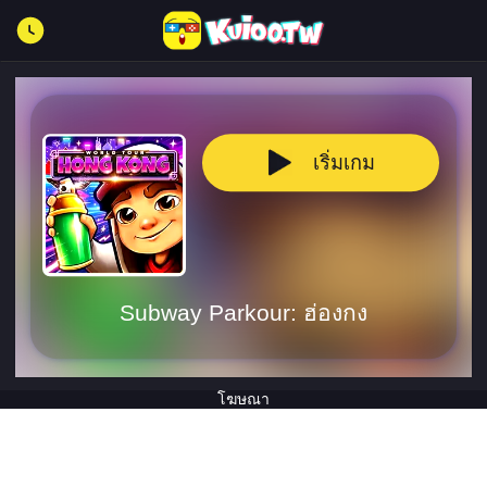
เริ่มเกม
Subway Parkour: ฮ่องกง
โฆษณา