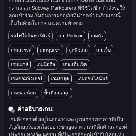
ยอดเยี่ยมนี้ที่วัฒนธรรมตะวันออกและตะวันตกผสม
ผสานกลุ่ม Subway Parkourers ที่มีชีวิตชีวากำลังรอให้
คุณเข้าร่วมเริ่มต้นการผจญภัยที่น่าจดจำในดินแดนนี้
เต็มไปด้วยโอกาสและความท้าทาย
รถไฟใต้ดินพาร์คัวร์
เกม Parkour
เกมถั่ว
เกมสวรรค์
เกมหุบเขา
ลูกพีชเกม
เกมเว็บ
เกมเมาส์
เกมมือถือ
เกมแท็บเล็ต
เกมคอมพิวเตอร์
เกมล่าสุด
เกมออนไลน์ฟรี
เกมยอดนิยม
พื้นที่เกมสนุก
คำอธิบายเกม:
เกมดังกล่าวตั้งอยู่ในฮ่องกงและบูรณาการอาคารที่เป็น
สัญลักษณ์ของเมืองอย่างชาญฉลาดถนนที่คึกคักและองค์
ประกอบทางวัฒนธรรมที่เป็นเอกลักษณ์เข้ากับโลกแห่ง