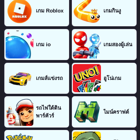
เกม Roblox
เกมกินงู
เกม io
เกมสองผู้เล่น
เกมส์แข่งรถ
อูโน่เกม
รถไฟใต้ดิน
ไมน์คราฟต์
พาร์คัวร์