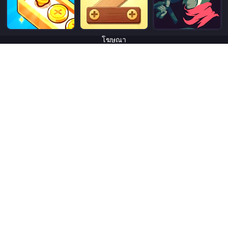
โฆษณา