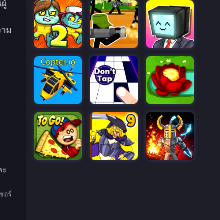
ู้
ความ
ละ
ซอร์