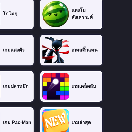
แตงโม
โกโมกุ
สังเคราะห์
เกมแต่งตัว
เกมสติ๊กแมน
เกมปลาหมึก
เกมเคล็ดลับ
เกม Pac-Man
เกมล่าสุด