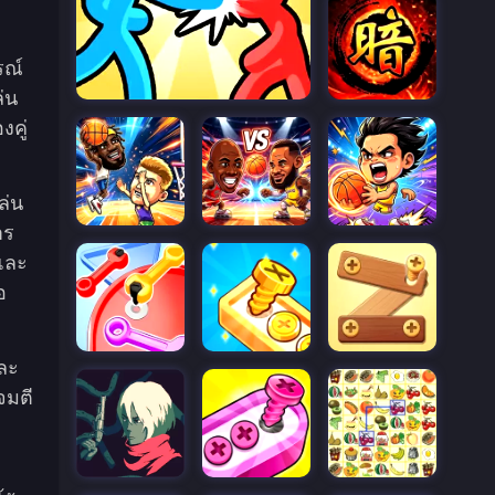
รณ์
่น
คู่
ล่น
าร
และ
อ
และ
จมตี