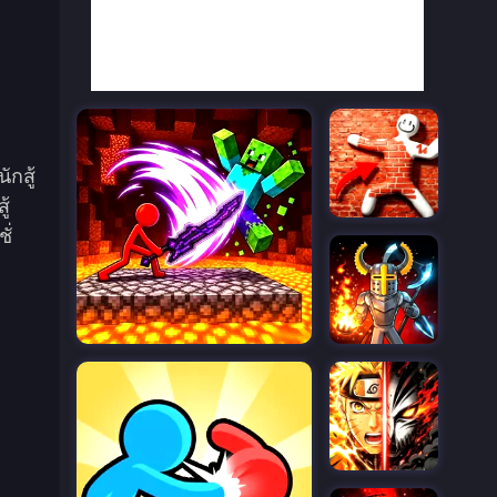
ักสู้
ู้
ั่