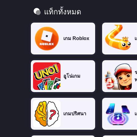
แท็กทั้งหมด
เกม Roblox
เ
ร
อูโน่เกม
พ
เกมปริศนา
เ