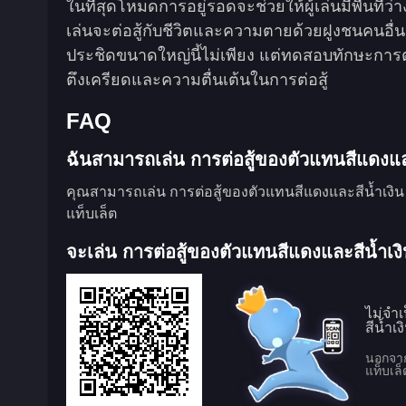
ในที่สุดโหมดการอยู่รอดจะช่วยให้ผู้เล่นมีพื้นที่ว่าง
เล่นจะต่อสู้กับชีวิตและความตายด้วยฝูงชนคนอื่น
ประชิดขนาดใหญ่นี้ไม่เพียง แต่ทดสอบทักษะการต่อส
ตึงเครียดและความตื่นเต้นในการต่อสู้
FAQ
ฉันสามารถเล่น การต่อสู้ของตัวแทนสีแดงแล
คุณสามารถเล่น การต่อสู้ของตัวแทนสีแดงและสีน้ำเงิน อ
แท็บเล็ต
จะเล่น การต่อสู้ของตัวแทนสีแดงและสีน้ำเง
ไม่จำ
สีน้ำ
นอกจากน
แท็บเล