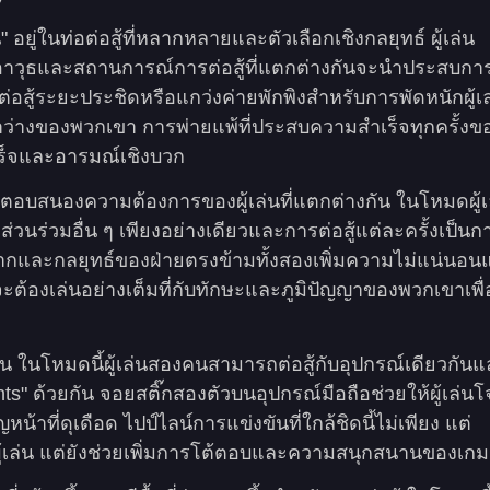
อยู่ในท่อต่อสู้ที่หลากหลายและตัวเลือกเชิงกลยุทธ์ ผู้เล่น
าวุธและสถานการณ์การต่อสู้ที่แตกต่างกันจะนำประสบกา
ต่อสู้ระยะประชิดหรือแกว่งค่ายพักพิงสำหรับการพัดหนักผู้เล
ว่างของพวกเขา การพ่ายแพ้ที่ประสบความสำเร็จทุกครั้งของ
ำเร็จและอารมณ์เชิงบวก
อบสนองความต้องการของผู้เล่นที่แตกต่างกัน ในโหมดผู้เ
่วนร่วมอื่น ๆ เพียงอย่างเดียวและการต่อสู้แต่ละครั้งเป็นก
ฉากและกลยุทธ์ของฝ่ายตรงข้ามทั้งสองเพิ่มความไม่แน่นอน
ะต้องเล่นอย่างเต็มที่กับทักษะและภูมิปัญญาของพวกเขาเพื่
่อน ในโหมดนี้ผู้เล่นสองคนสามารถต่อสู้กับอุปกรณ์เดียวกัน
ts" ด้วยกัน จอยสติ๊กสองตัวบนอุปกรณ์มือถือช่วยให้ผู้เล่นโ
้าที่ดุเดือด ไปป์ไลน์การแข่งขันที่ใกล้ชิดนี้ไม่เพียง แต่
ล่น แต่ยังช่วยเพิ่มการโต้ตอบและความสนุกสนานของเกม