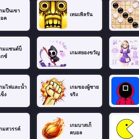
กมปีนเขา
เทมเพิลรัน
็อค
กมแซนด์บ็
เกมสยองขวัญ
กซ์
เกมไฟและน้ำ
เกมของผู้ชาย
ข็ง
จริง
เกมบาสเก็
เกมสวรรค์
ตบอล