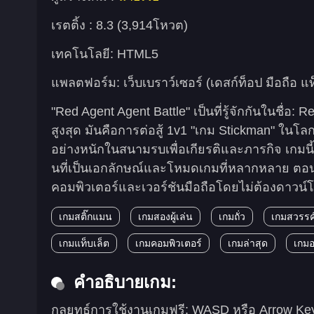
เรตติ้ง : 8.3 (3,914โหวต)
เทคโนโลยี: HTML5
แพลตฟอร์ม: เว็บเบราว์เซอร์ (เดสก์ท็อป มือถือ แ
"Red Agent Agent Battle" เป็นที่รู้จักกันในชื่อ: 
สูงสุด มันคือการต่อสู้ 1v1 "เกม Stickman" ในโลก
อย่างหนักในสนามรบเพื่อเกียรติและภารกิจ เกมนี
นที่เป็นเอกลักษณ์และโหมดเกมที่หลากหลาย ตอนน
คอมพิวเตอร์และเวอร์ชันมือถือโดยไม่ต้องดาวน
เกมสติ๊กแมน
เกมสองผู้เล่น
เกมถั่ว
เกมสวรรค
เกมแท็บเล็ต
เกมคอมพิวเตอร์
เกมล่าสุด
เกมอ
คำอธิบายเกม:
กลยุทธ์การใช้งานเกมฟรี: WASD หรือ Arrow Ke