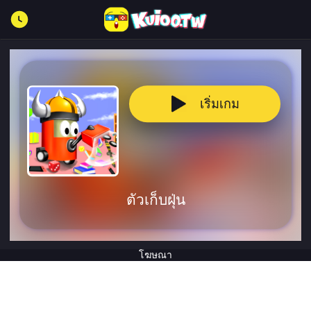
เริ่มเกม
ตัวเก็บฝุ่น
โฆษณา