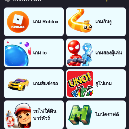
เกม Roblox
เกมกินงู
เกม io
เกมสองผู้เล่น
เกมส์แข่งรถ
อูโน่เกม
รถไฟใต้ดิน
ไมน์คราฟต์
พาร์คัวร์