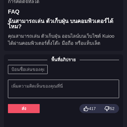
การคิดดิจิทัลได้
FAQ
ฉันสามารถเล่น ตัวเก็บฝุ่น บนคอมพิวเตอร์ได้
ไหม?
คุณสามารถเล่น ตัวเก็บฝุ่น ออนไลน์บนเว็บไซต์ Kuioo
ได้ผ่านคอมพิวเตอร์ตั้งโต๊ะ มือถือ หรือแท็บเล็ต
พื้นที่อภิปราย
ส่ง
417
52