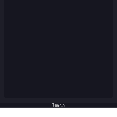
โฆษณา