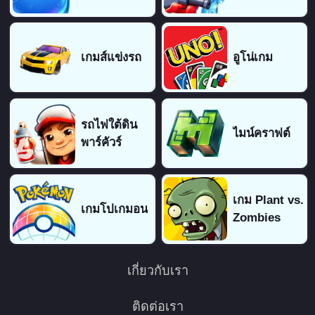
เกมส์แข่งรถ
อูโน่เกม
รถไฟใต้ดิน
ไมน์คราฟต์
พาร์คัวร์
เกม Plant vs.
เกมโปเกมอน
Zombies
เกี่ยวกับเรา
ติดต่อเรา