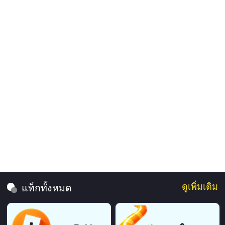
ดูเพิ่มเติม
แท็กทั้งหมด