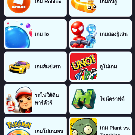
เกม Roblox
เกมกินงู
เกม io
เกมสองผู้เล่น
เกมส์แข่งรถ
อูโน่เกม
รถไฟใต้ดิน
ไมน์คราฟต์
พาร์คัวร์
เกม Plant vs.
เกมโปเกมอน