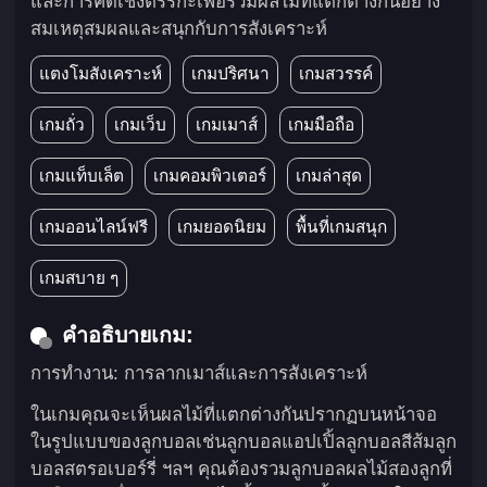
และการคิดเชิงตรรกะเพื่อรวมผลไม้ที่แตกต่างกันอย่าง
สมเหตุสมผลและสนุกกับการสังเคราะห์
แตงโมสังเคราะห์
เกมปริศนา
เกมสวรรค์
เกมถั่ว
เกมเว็บ
เกมเมาส์
เกมมือถือ
เกมแท็บเล็ต
เกมคอมพิวเตอร์
เกมล่าสุด
เกมออนไลน์ฟรี
เกมยอดนิยม
พื้นที่เกมสนุก
เกมสบาย ๆ
คำอธิบายเกม:
การทำงาน: การลากเมาส์และการสังเคราะห์
ในเกมคุณจะเห็นผลไม้ที่แตกต่างกันปรากฏบนหน้าจอ
ในรูปแบบของลูกบอลเช่นลูกบอลแอปเปิ้ลลูกบอลสีส้มลูก
บอลสตรอเบอร์รี่ ฯลฯ คุณต้องรวมลูกบอลผลไม้สองลูกที่