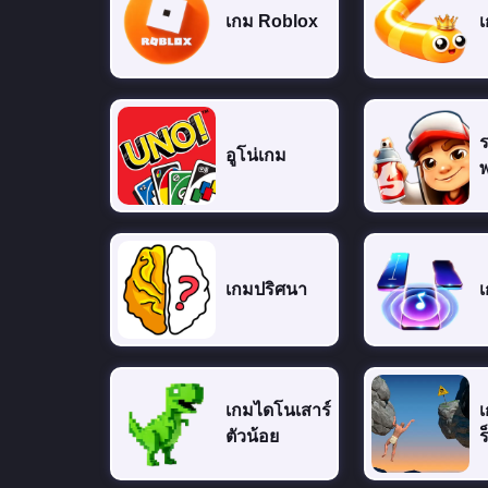
เกม Roblox
เ
ร
อูโน่เกม
พ
เกมปริศนา
เ
เกมไดโนเสาร์
เ
ตัวน้อย
ร