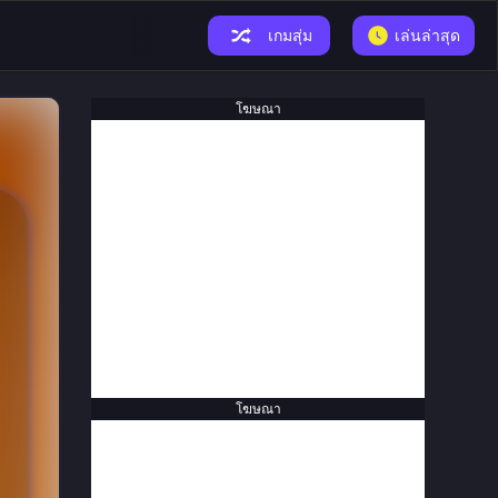
เกมสุ่ม
เล่นล่าสุด
โฆษณา
โฆษณา