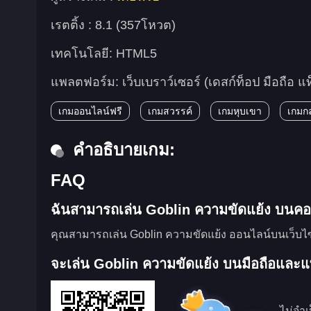
เรตติ้ง : 8.1 (357โหวต)
เทคโนโลยี: HTML5
แพลตฟอร์ม: เว็บเบราว์เซอร์ (เดสก์ท็อป มือถือ แ
เกมออนไลน์ฟรี
เกมสวรรค์
เกมหุบเขา
เกมกล
คำอธิบายเกม:
FAQ
ฉันสามารถเล่น Goblin ความขัดแย้ง บนคอ
คุณสามารถเล่น Goblin ความขัดแย้ง ออนไลน์บนเว็บไซต์ 
จะเล่น Goblin ความขัดแย้ง บนมือถือและแท
ไม่จำ