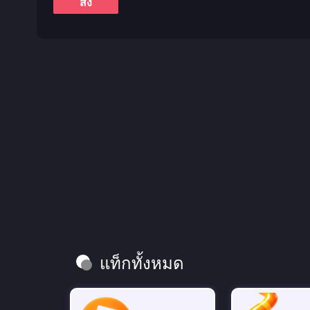
ส่ง
แท็กทั้งหมด