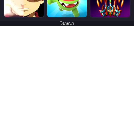
โฆษณา