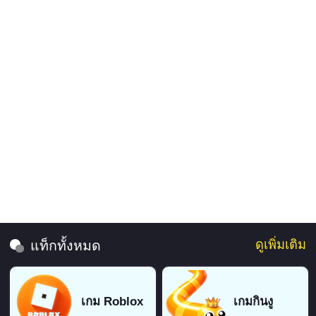
ดูเพิ่มเติม
แท็กทั้งหมด
เกม Roblox
เกมกินงู