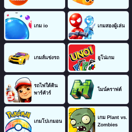
เกม io
เกมสองผู้เล่น
เกมส์แข่งรถ
อูโน่เกม
รถไฟใต้ดิน
ไมน์คราฟต์
พาร์คัวร์
เกม Plant vs.
เกมโปเกมอน
Zombies