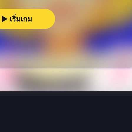
เริ่มเกม