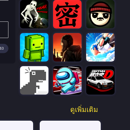
63
ดูเพิ่มเติม