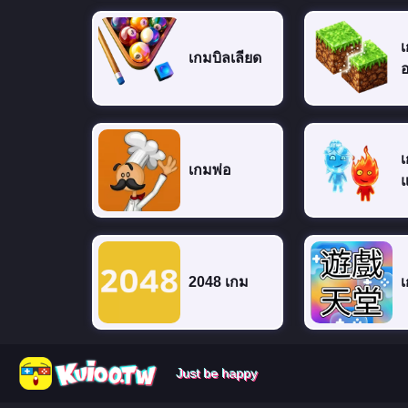
เ
เกมบิลเลียด
อ
เกมพ่อ
แ
2048 เกม
Just be happy
Just be happy
Just be happy