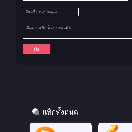
ส่ง
แท็กทั้งหมด