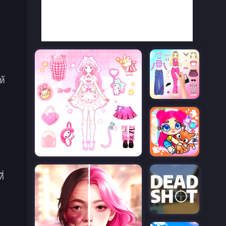
ห้
ี่