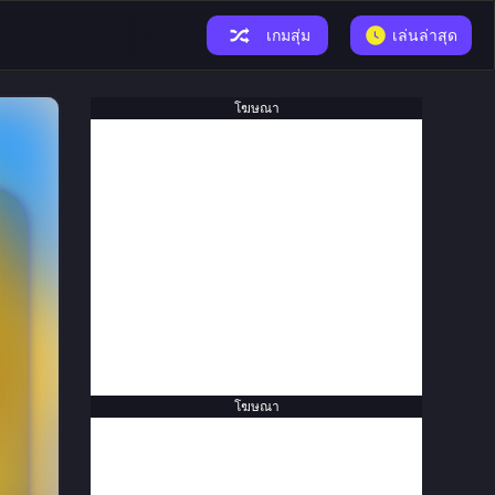
เกมสุ่ม
เล่นล่าสุด
โฆษณา
โฆษณา