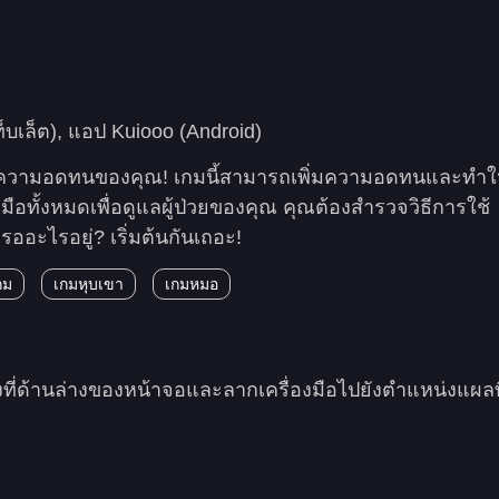
ท็บเล็ต), แอป Kuiooo (Android)
บความอดทนของคุณ! เกมนี้สามารถเพิ่มความอดทนและทำใ
ือทั้งหมดเพื่อดูแลผู้ป่วยของคุณ คุณต้องสำรวจวิธีการใช้
 รออะไรอยู่? เริ่มต้นกันเถอะ!
กม
เกมหุบเขา
เกมหมอ
แสดงที่ด้านล่างของหน้าจอและลากเครื่องมือไปยังตำแหน่งแผลท