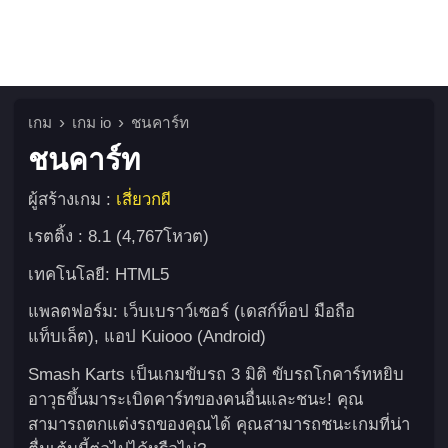
เกม
เกม io
ชนคาร์ท
ชนคาร์ท
ผู้สร้างเกม :
เสี่ยวกผี
เรตติ้ง : 8.1 (4,767โหวต)
เทคโนโลยี: HTML5
แพลตฟอร์ม: เว็บเบราว์เซอร์ (เดสก์ท็อป มือถือ
แท็บเล็ต), แอป Kuiooo (Android)
Smash Karts เป็นเกมขับรถ 3 มิติ ขับรถโกคาร์ทหยิบ
อาวุธขึ้นมาระเบิดคาร์ทของคนอื่นและชนะ! คุณ
สามารถตกแต่งรถของคุณได้ คุณสามารถชนะเกมที่น่า