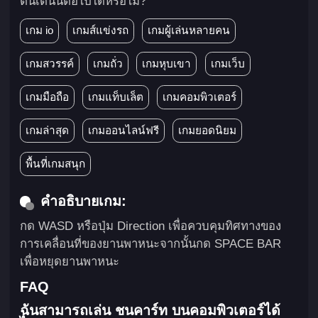
ตื่นเต้นนี้ต่อไปได้หรือไม่?
เกม io
เกมส์แข่งรถ
เกมผู้เล่นหลายคน
เกมสวรรค์
เกมถั่ว
เกมหุบเขา
เกมเว็บ
เกมมือถือ
เกมแท็บเล็ต
เกมคอมพิวเตอร์
เกมล่าสุด
เกมออนไลน์ฟรี
เกมยอดนิยม
พื้นที่เกมสนุก
คำอธิบายเกม:
กด WASD หรือปุ่ม Direction เพื่อควบคุมทิศทางของ
การเคลื่อนที่ของยานพาหนะจากนั้นกด SPACE BAR
เพื่อหยุดยานพาหนะ
FAQ
ฉันสามารถเล่น ชนคาร์ท บนคอมพิวเตอร์ได้