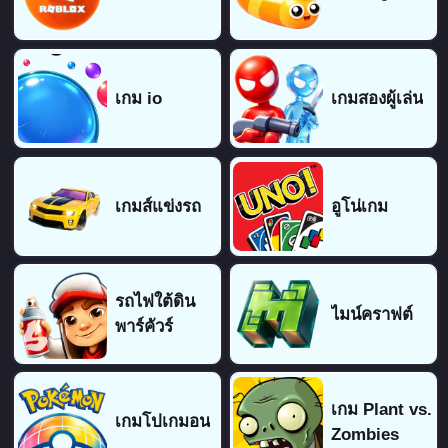
เกม io
เกมสองผู้เล่น
เกมส์แข่งรถ
อูโน่เกม
รถไฟใต้ดิน
ไมน์คราฟต์
พาร์คัวร์
เกม Plant vs.
เกมโปเกมอน
Zombies