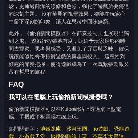
驗，更通過簡潔的線條和色彩，强化了遊戲所要傳達
的深刻主題。 沒有華麗的視覺效果，卻能在玩家心
中留下深刻的印象，讓人在思考中回味無窮。
此外，《偷拍新聞模擬器》在節奏控制上也展現出獨
到之處。 遊戲行程張弛有度，既給予玩家足够的時
間去觀察、思考與感受，又避免了冗長與乏味，確保
玩家能够始終保持對遊戲的興趣與投入。 這種恰到
好處的節奏把握，使得遊戲成為了一次既緊張刺激又
富有哲思的旅程。
FAQ
我可以在電腦上玩偷拍新聞模擬器嗎？
偷拍新聞模擬器可以在Kuioo網站上透過桌上型電
腦、手機或平板電腦在線上玩。
熱門關鍵字：
地鐵跑庫
、
沙河王國
、
.io遊戲
、
恐龍遊
戲
、
小遊戲天堂
、
地鐵跑酷線上玩
、
茶葉蛋大冒險
、