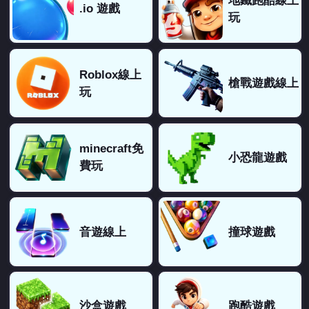
地鐵跑酷線上
.io 遊戲
玩
魚魚：
抓到訣竅了！
魚魚：
怎麼玩
魚魚：
感覺還好🫠
Roblox線上
好玩欸：
超好玩
槍戰遊戲線上
玩
123：
兩個字 好玩
我：
好玩啊
~：
我的天!玩到後面好可怕! ! !
minecraft免
小恐龍遊戲
神：
根本現實
費玩
FS：
好玩耶
奶茶：
好好玩
123：
後面好可怕
音遊線上
撞球遊戲
墨魚(◐‿◑)：
好玩(◐‿◑)
米糕弟弟：
好玩˙
有：
不玩7號
S B：
好玩yes yes
沙盒遊戲
跑酷遊戲