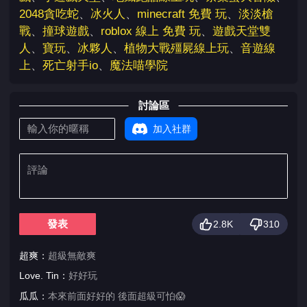
2048貪吃蛇
、
冰火人
、
minecraft 免費 玩
、
淡淡槍
戰
、
撞球遊戲
、
roblox 線上 免費 玩
、
遊戲天堂雙
人
、
寶玩
、
冰夥人
、
植物大戰殭屍線上玩
、
音遊線
上
、
死亡射手io
、
魔法喵學院
討論區
加入社群
發表
2.8K
310
超爽：
超級無敵爽
Love. Tin：
好好玩
瓜瓜：
本來前面好好的 後面超級可怕😱