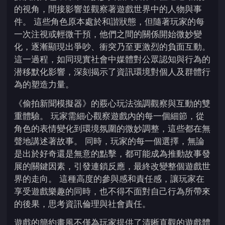
的視角，間接影響並觀察著遊戲世界中的人物與事
件。 這些角色原本處於和諧狀態，但隨著玩家的每
一次注視或輕微干預，他們之間的關係開始微妙變
化，逐漸顯現出爭吵、衝突乃至更激烈的負面互動。
這一過程，如同現實社會中媒體對公眾認知與行為的
潜移默化影響，深刻揭示了資訊環境對個人及群體行
為的塑造力量。
《偷拍新聞模擬器》的覈心玩法強調觀察與互動的雙
重體驗。 玩家需細心觀察遊戲內的每一個細節，從
角色的表情變化到環境氛圍的微妙調整，這些都在無
聲地講述著故事。 同時，玩家的每一個選擇，無論
是出於好奇還是無意的點擊，都可能成為推動故事發
展的關鍵因素，引發連鎖反應，最終改變整個遊戲世
界的走向。 這種高度的參與感和責任感，讓玩家在
享受遊戲樂趣的同時，也不得不面對自己行為所帶來
的後果，思考資訊倫理與社會責任。
遊戲的簡約畫風不僅為玩家提供了清晰直觀的遊戲體