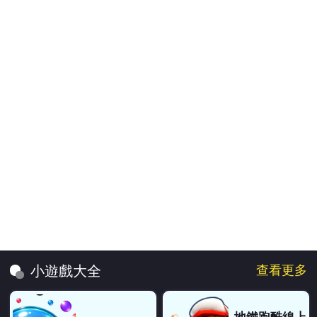
剃光頭👩‍🦲：
有點爆力
摁摁：
加載很久
Good：
很好玩
Good：
還好 最後很害怕😱 嚇得我說wc
Q：
好玩:D
久......久....：
@呃....,我也是等了好幾分鐘........😭
呃....：
只有我覺得這遊戲要等待很久嗎??
emm：
挺現實的遊戲:) 呵呵呵
QAQ：
超好玩！
檸檬舒打：
很好玩
Hi：
GOODDD!
樂：
好好玩
貓貓：
前面很好玩，後面很可怕，雖然是現實
查看更多
小遊戲大全
pinyen：
超好玩
檸檬舒打：
好玩啦
^_^：
玩到後面好可怕😱