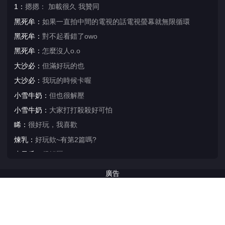
1：
摁摁： 加載很久 我贊同
黑死牟：
如果一直拍中間的電視的話電視螢幕就無限循環
黑死牟：
對不起看錯了owo
黑死牟：
怎麼沒人o.o
大沙必：
但滿好玩的也
大沙必：
我玩的時候卡喔
小雪牛奶：
但也很解壓
小雪牛奶：
大家打打殺殺好可怕
睎：
很好玩，我喜歡
煉乳：
好玩欸~有第2篇嗎?
小呆瓜：
很解壓
好好吃：
嗯嗯嗯
廣告
大雞雞：
好好玩喔他們好開心
你要去：
等好久
哈哈哈：
很好 玩