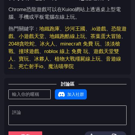
Chrome恐龍遊戲可以在Kuioo網站上透過桌上型電
腦、手機或平板電腦在線上玩。
熱門關鍵字：
地鐵跑庫
、
沙河王國
、
.io遊戲
、
恐龍遊
戲
、
小遊戲天堂
、
地鐵跑酷線上玩
、
茶葉蛋大冒險
、
2048貪吃蛇
、
冰火人
、
minecraft 免費 玩
、
淡淡槍
戰
、
撞球遊戲
、
roblox 線上 免費 玩
、
遊戲天堂雙
人
、
寶玩
、
冰夥人
、
植物大戰殭屍線上玩
、
音遊線
上
、
死亡射手io
、
魔法喵學院
討論區
加入社群