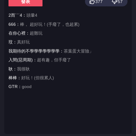
發表
377
57
2而ˋˋˋ4：
頭暈4
666：
棒， 超好玩！(手廢了，也超累)
在你心裡：
超難玩
玟：
真好玩
我期待的不學學學學學學學：
茶葉蛋大冒險」
入間(惡周期)：
超有趣，但手廢了
耿：
我很耿
棒棒：
好玩！(但很累人)
GTR：
good