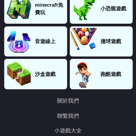
minecraft免
安安好好笑：
全過了（不知道怎麼過去的）
小恐龍遊戲
費玩
老6：
老6我過了
老六：
老八老六
6：
666
音遊線上
撞球遊戲
😁：
666😁
😁：
有點老六
生氣：
不能一命通關
我是台灣人：
隨便玩一玩就過了，我也不知道我到底是怎麼過
沙盒遊戲
跑酷遊戲
我是台灣人：
我把最後一關破了
嗨：
最後一關都過不了
解答：
遊戲設定就是這樣的（它原本就不能過去的)
關於我們
4：
6666
😁：
玩到第5關就過不去了
聯繫我們
我不知道：
最後一關怎麼過～？(;´༎ຶД༎ຶ`)
小遊戲大全
我根本過不了最後一關：
我根本過不了最後一關，誰知道到底