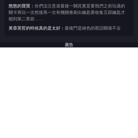
憨憨的寶寶：
你們沒注意道最後一關其實是要我們之前玩過的
關卡再玩一次然後再一次有幾關會刷出鑰匙要收集五跟鑰匙才
能到第二章節……
黃蓉英哲的時候真的是太好：
最後門是綠色的那誼關過不去
💩💩💩💩：
輪一直卡住
廣告
123：
123
.....：
難死了
喜愛：
我玩完了
哈哈：
很好玩耶
666：
很難，也好好玩
？？？：
簡單啦
A：
你們太菜了
K2938：
齒輪⚙️那一關太難了
舉報：
廣告太多
顆：
EASY
Hank：
全通了！