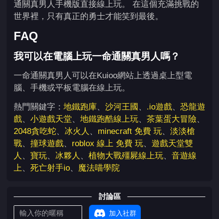
通關真男人手機版直接線上玩。 在這個充滿挑戰的
世界裡，只有真正的勇士才能笑到最後。
FAQ
我可以在電腦上玩一命通關真男人嗎？
一命通關真男人可以在Kuioo網站上透過桌上型電
腦、手機或平板電腦在線上玩。
熱門關鍵字：
地鐵跑庫
、
沙河王國
、
.io遊戲
、
恐龍遊
戲
、
小遊戲天堂
、
地鐵跑酷線上玩
、
茶葉蛋大冒險
、
2048貪吃蛇
、
冰火人
、
minecraft 免費 玩
、
淡淡槍
戰
、
撞球遊戲
、
roblox 線上 免費 玩
、
遊戲天堂雙
人
、
寶玩
、
冰夥人
、
植物大戰殭屍線上玩
、
音遊線
上
、
死亡射手io
、
魔法喵學院
討論區
加入社群