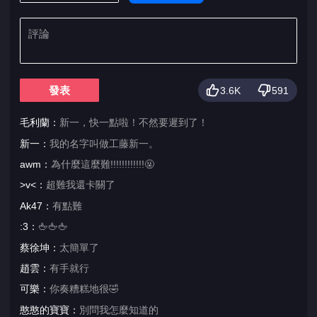
發表
3.6K
591
毛利蘭：
新一，快一點啦！不然要遲到了！
新一：
我的名字叫做工藤新一。
awm：
為什麼這麼難!!!!!!!!!!!!🤬
>v<：
超難我還卡關了
Ak47：
有點難
:3：
🖕🖕🖕
蔡徐坤：
太簡單了
趙雲：
有手就行
可樂：
你奏糟糕地很🤣
憨憨的寶寶：
別問我怎麼知道的