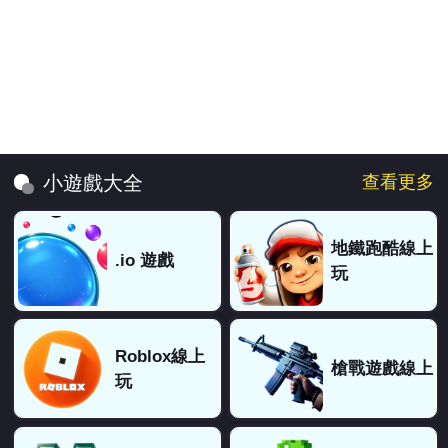
77：
888
ㄐgryre：
用手過
777：
一般般
777：
全破了，沒很簡單，也沒很難
有感筆電2：
有點難，不過玩得很爽!
地球人：
超好玩
查看更多
小遊戲大全
Ryan hau：
全破了 好難啊
大帥哥：
好喜歡
地鐵跑酷線上
.io 遊戲
超級大雞雞：
簡單啦
玩
Catcat：
破了！
均：
全通了！
666：
吃好玩
Roblox線上
槍戰遊戲線上
你好：
好玩真的希望有第二代
玩
？：
你們玩錯遊戲了
跟屁：
最後一題根本過本過不了