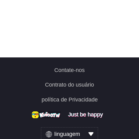
Contate-nos
Contrato do usuário
política de Privacidade
Just be happy
Just be happy
Just be happy
linguagem