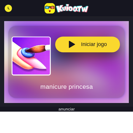
Iniciar jogo
manicure princesa
anunciar