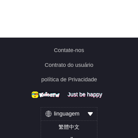
Contate-nos
Contrato do usuário
política de Privacidade
Just be happy
Just be happy
Just be happy
linguagem
繁體中文