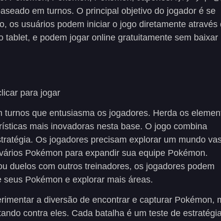
ado em turnos. O principal objetivo do jogador é se
, os usuários podem iniciar o jogo diretamente através
 tablet, e podem jogar online gratuitamente sem baixar
icar para jogar
 turnos que entusiasma os jogadores. Herda os elemen
erísticas mais inovadoras nesta base. O jogo combina
stratégia. Os jogadores precisam explorar um mundo vas
nar vários Pokémon para expandir sua equipe Pokémon.
u duelos com outros treinadores, os jogadores podem
 de seus Pokémon e explorar mais áreas.
rimentar a diversão de encontrar e capturar Pokémon,
ndo contra eles. Cada batalha é um teste de estratégia