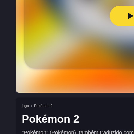
jogo
Pokémon 2
Pokémon 2
"Pokémon" (Pokémon), também traduzido 