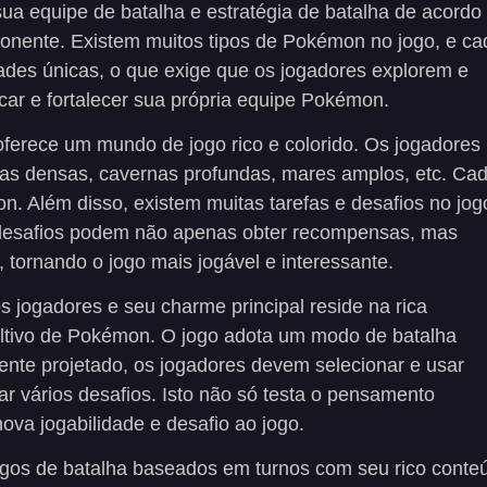
sua equipe de batalha e estratégia de batalha de acordo
onente. Existem muitos tipos de Pokémon no jogo, e ca
ades únicas, o que exige que os jogadores explorem e
ar e fortalecer sua própria equipe Pokémon.
erece um mundo de jogo rico e colorido. Os jogadores
tas densas, cavernas profundas, mares amplos, etc. Ca
. Além disso, existem muitas tarefas e desafios no jog
 desafios podem não apenas obter recompensas, mas
tornando o jogo mais jogável e interessante.
s jogadores e seu charme principal reside na rica
cultivo de Pokémon. O jogo adota um modo de batalha
te projetado, os jogadores devem selecionar e usar
 vários desafios. Isto não só testa o pensamento
ova jogabilidade e desafio ao jogo.
ogos de batalha baseados em turnos com seu rico conte