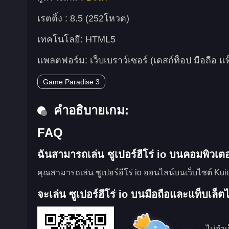
เรตติ้ง : 8.5 (252โหวต)
เทคโนโลยี: HTML5
แพลตฟอร์ม: เว็บเบราว์เซอร์ (เดสก์ท็อป มือถือ แ
Game Paradise 3
คำอธิบายเกม:
FAQ
ฉันสามารถเล่น ซูเปอร์ฮีโร่ io บนคอมพิวเต
คุณสามารถเล่น ซูเปอร์ฮีโร่ io ออนไลน์บนเว็บไซต์ Kuioo
จะเล่น ซูเปอร์ฮีโร่ io บนมือถือและแท็บเล็ต
ไม่จำ