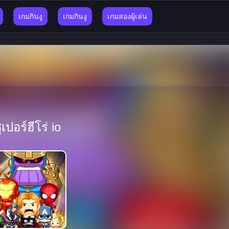
เกมกินงู
เกมกินงู
เกมสองผู้เล่น
ูเปอร์ฮีโร่ io