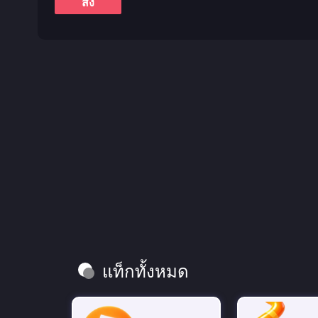
ส่ง
แท็กทั้งหมด