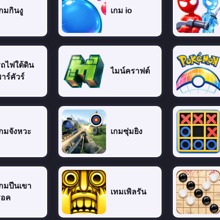
กมกินงู
เกม io
ถไฟใต้ดิน
ไมน์คราฟต์
าร์คัวร์
กมจังหวะ
เกมซุ่มยิง
กมปีนเขา
เทมเพิลรัน
็อค