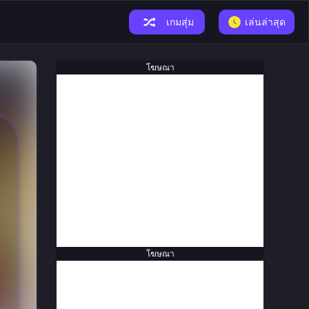
เกมสุ่ม
เล่นล่าสุด
โฆษณา
โฆษณา