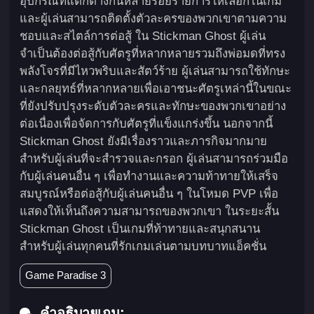
อุปกรณ์ที่แตกต่างกันหลายร้อยรายการให้เลือกในเกม
และผู้เล่นสามารถติดตั้งตัวละครของพวกเขาตามความ
ชอบและสไตล์การต่อสู้ ใน Stickman Ghost ผู้เล่น
จำเป็นต้องต่อสู้กับศัตรูที่หลากหลายรวมถึงพ่อมดที่ทรง
พลังโจรที่มีไหวพริบและสัตว์ร้าย ผู้เล่นสามารถใช้ทักษะ
และกลยุทธ์ที่หลากหลายเพื่อเอาชนะศัตรูเหล่านี้ในขณะ
ที่ยังปรับปรุงระดับตัวละครและทักษะของพวกเขาอย่าง
ต่อเนื่องเพื่อจัดการกับศัตรูที่แข็งแกร่งขึ้น นอกจากนี้
Stickman Ghost ยังมีเรื่องราวและภารกิจมากมาย
สำหรับผู้เล่นที่จะสำรวจและกรอก ผู้เล่นสามารถร่วมมือ
กับผู้เล่นคนอื่น ๆ เพื่อทำงานและความท้าทายให้เสร็จ
สมบูรณ์หรือต่อสู้กับผู้เล่นคนอื่น ๆ ในโหมด PVP เพื่อ
แสดงให้เห็นถึงความสามารถของพวกเขา ในระยะสั้น
Stickman Ghost เป็นเกมที่ท้าทายและสนุกสนาน
สำหรับผู้เล่นทุกคนที่รักเกมเล่นตามบทบาทแอ็คชั่น
Game Paradise 3
คำอธิบายเกม: