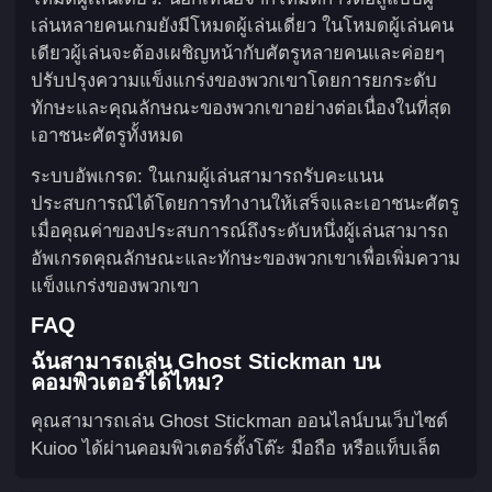
เล่นหลายคนเกมยังมีโหมดผู้เล่นเดี่ยว ในโหมดผู้เล่นคน
เดียวผู้เล่นจะต้องเผชิญหน้ากับศัตรูหลายคนและค่อยๆ
ปรับปรุงความแข็งแกร่งของพวกเขาโดยการยกระดับ
ทักษะและคุณลักษณะของพวกเขาอย่างต่อเนื่องในที่สุด
เอาชนะศัตรูทั้งหมด
ระบบอัพเกรด: ในเกมผู้เล่นสามารถรับคะแนน
ประสบการณ์ได้โดยการทำงานให้เสร็จและเอาชนะศัตรู
เมื่อคุณค่าของประสบการณ์ถึงระดับหนึ่งผู้เล่นสามารถ
อัพเกรดคุณลักษณะและทักษะของพวกเขาเพื่อเพิ่มความ
แข็งแกร่งของพวกเขา
FAQ
ฉันสามารถเล่น Ghost Stickman บน
คอมพิวเตอร์ได้ไหม?
คุณสามารถเล่น Ghost Stickman ออนไลน์บนเว็บไซต์
Kuioo ได้ผ่านคอมพิวเตอร์ตั้งโต๊ะ มือถือ หรือแท็บเล็ต