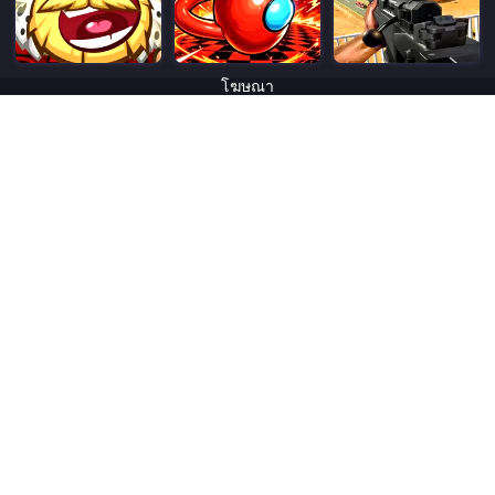
โฆษณา