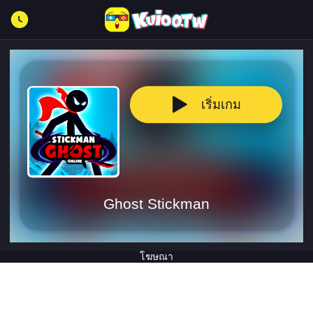
เริ่มเกม
Ghost Stickman
โฆษณา