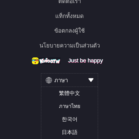
ติดต่อเรา
แท็กทั้งหมด
ข้อตกลงผู้ใช้
นโยบายความเป็นส่วนตัว
Just be happy
Just be happy
Just be happy
ภาษา
繁體中文
ภาษาไทย
한국어
日本語