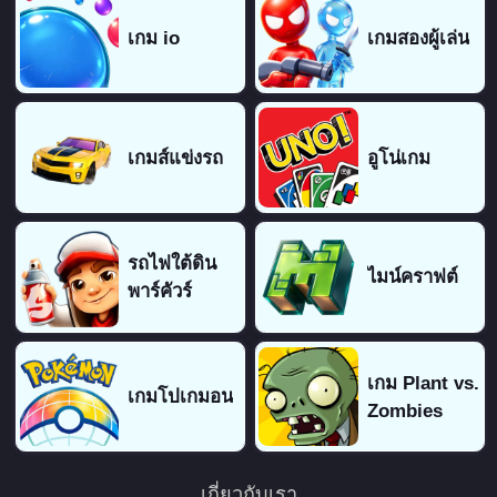
เกม io
เกมสองผู้เล่น
เกมส์แข่งรถ
อูโน่เกม
รถไฟใต้ดิน
ไมน์คราฟต์
พาร์คัวร์
เกม Plant vs.
เกมโปเกมอน
Zombies
เกี่ยวกับเรา