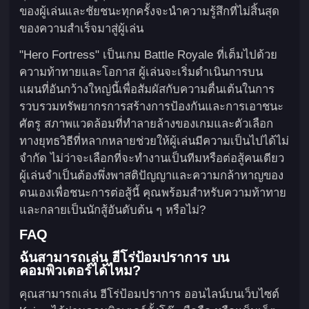
ของผู้เล่นและชัยชนะทุกครั้งจะนำความรู้สึกที่ไม่สิ้นสุด
ของความสำเร็จมาสู่ผู้เล่น
"Hero Fortress" เป็นเกม Battle Royale ที่เต็มไปด้วย
ความท้าทายและโอกาส ผู้เล่นจะเริ่มดำเนินการบน
แผนที่อันกว้างใหญ่นี้เพื่อสัมผัสกับความตื่นเต้นในการ
รวบรวมทรัพยากรการสร้างการป้องกันและการเอาชนะ
ศัตรู สภาพแวดล้อมที่ทำลายล้างของเกมและตัวเลือก
ทางยุทธวิธีที่หลากหลายช่วยให้ผู้เล่นมีความเป็นไปได้ไม่
จำกัด ไม่ว่าจะเลือกที่จะทำงานเป็นทีมหรือต่อสู้คนเดียว
ผู้เล่นจำเป็นต้องพึ่งพาสติปัญญาและความกล้าหาญของ
ตนเองเพื่อชนะการต่อสู้นี้ คุณพร้อมสำหรับความท้าทาย
และกลายเป็นนักสู้อันดับต้น ๆ หรือไม่?
FAQ
ฉันสามารถเล่น ฮีโร่ป้อมปราการ บน
คอมพิวเตอร์ได้ไหม?
คุณสามารถเล่น ฮีโร่ป้อมปราการ ออนไลน์บนเว็บไซต์