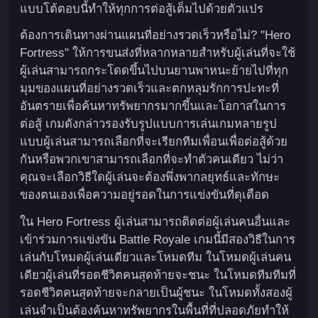
แบบโต้ตอบนี้ทำให้ทุกการต่อสู้เต็มไปด้วยตัวแปร
ต้องการเดินทางผ่านแผนที่อย่างรวดเร็วหรือไม่? "Hero
Fortress" ให้การขนส่งที่หลากหลายสำหรับผู้เล่นที่จะใช้
ผู้เล่นสามารถกระโดดขึ้นไปบนยานพาหนะย้ายไปที่ทุก
มุมของแผนที่อย่างรวดเร็วและตกหลุมรักการปะทะที่
อันตรายเพื่อค้นหาทรัพยากรมากขึ้นและโอกาสในการ
ต่อสู้ เกมดังกล่าวรองรับรูปแบบการเล่นเกมหลายรูป
แบบผู้เล่นสามารถเลือกที่จะเรียกทีมเพื่อนเพื่อต่อสู้ด้วย
กันหรือพวกเขาสามารถเลือกที่จะทำตัวคนเดียว ไม่ว่า
คุณจะเลือกวิธีใดผู้เล่นจะต้องพึ่งพากลยุทธ์และทักษะ
ของตนเองเพื่อความอยู่รอดในการแข่งขันที่ดุเดือด
ใน Hero Fortress ผู้เล่นสามารถติดต่อผู้เล่นคนอื่นและ
เข้าร่วมการแข่งขัน Battle Royale เกมนี้มีสองวิธีในการ
เล่นกับโหมดผู้เล่นเดี่ยวและโหมดทีม ในโหมดผู้เล่นคน
เดียวผู้เล่นที่รอดชีวิตคนสุดท้ายจะชนะ ในโหมดทีมทีมที่
รอดชีวิตคนสุดท้ายจะกลายเป็นผู้ชนะ ในโหมดทั้งสองผู้
เล่นจำเป็นต้องค้นหาทรัพยากรในพื้นที่ที่ปลอดภัยทำให้