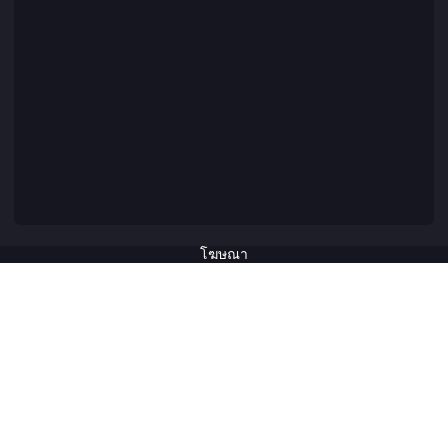
โฆษณา