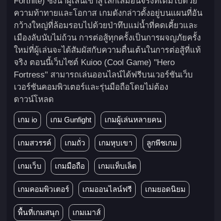
Fortnite) ซึ่งนำผู้เล่นเข้าสู่โลกเสมือนจริงที่เต็มไปด้วย
ความท้าทายและโอกาส เกมดังกล่าวตั้งอยู่บนแผนที่อัน
กว้างใหญ่ที่ล้อมรอบไปด้วยป่าทึบแม่น้ำที่คดเคี้ยวและ
เมืองลับนับไม่ถ้วน การต่อสู้ทุกครั้งเป็นการผจญภัยครั้ง
ใหม่ที่ผู้เล่นจะได้สัมผัสกับความตื่นเต้นในการต่อสู้ที่แท้
จริง ตอนนี้เว็บไซต์ Kuioo (Cool Game) "Hero
Fortress" สามารถเล่นออนไลน์ได้ฟรีบนเวอร์ชันเว็บ
เวอร์ชันคอมพิวเตอร์และรุ่นมือถือโดยไม่ต้อง
ดาวน์โหลด
เกม io
เกม Gunfight
เกมผู้เล่นหลายคน
เกมสวรรค์
เกมถั่ว
เกมหุบเขา
ลูกพีชเกม
เกมเว็บ
เกมมือถือ
เกมแท็บเล็ต
เกมคอมพิวเตอร์
เกมออนไลน์ฟรี
เกมยอดนิยม
พื้นที่เกมสนุก
เกมเมาส์