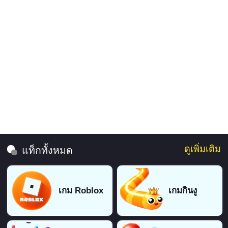
ดูเพิ่มเติม
แท็กทั้งหมด
เกม Roblox
เกมกินงู