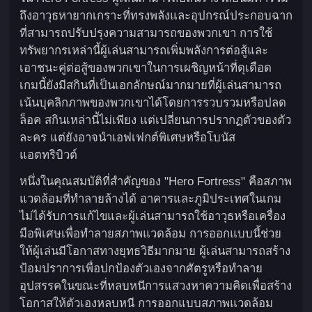
ถึงอาวุธหายากเกราะที่ทรงพลังและอุปกรณ์ประกอบฉาก
ที่สามารถปรับปรุงความสามารถของพวกเขา การใช้
ทรัพยากรเหล่านี้ผู้เล่นสามารถเพิ่มพลังการต่อสู้และ
เอาชนะคู่ต่อสู้ของพวกเขาในการเผชิญหน้าที่ดุเดือด
เกมนี้ยังมีสกินที่เป็นเอกลักษณ์มากมายที่ผู้เล่นสามารถ
เน้นบุคลิกภาพของพวกเขาได้โดยการรวบรวมหรือปลด
ล็อค สกินเหล่านี้ไม่เพียง แต่เปลี่ยนการปรากฏตัวของตัว
ละคร แต่ยังอาจนำเอฟเฟกต์พิเศษหรือโบนัส
แอตทริบิวต์
หนึ่งในคุณสมบัติที่สำคัญของ "Hero Fortress" คือสภาพ
แวดล้อมที่ทำลายล้างได้ อาคารและภูมิประเทศในเกม
ไม่ได้รับการแก้ไขและผู้เล่นสามารถใช้อาวุธหรือเครื่อง
มือพิเศษเพื่อทำลายสภาพแวดล้อม การออกแบบนี้ช่วย
ให้ผู้เล่นมีโอกาสทางยุทธวิธีมากมาย ผู้เล่นสามารถสร้าง
ป้อมปราการเพื่อปกป้องตัวเองจากศัตรูหรือทำลาย
อุปสรรคในขณะที่หลบหนีการแสวงหาความคิดเพื่อสร้าง
โอกาสให้ตัวเองหลบหนี การออกแบบสภาพแวดล้อม