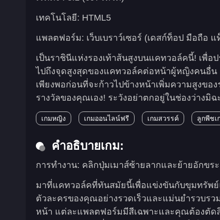
เทคโนโลยี: HTML5
แพลตฟอร์ม: เว็บเบราว์เซอร์ (เดสก์ท็อป มือถือ แ
เป็นราชินีแห่งรองเท้าส้นสูงบนแคทวอล์คนี้! เพื่
ไปถึงจุดสูงสุดของแคทวอล์คต่อหน้าผู้หญิงคนอื่น
เพียงพอก่อนที่จะก้าวไปข้างหน้าเพิ่มความสูงของ
รางวัลของคุณเอง! ระวังอย่าตกอยู่ในช่องว่างมิฉ
เกมหญิง
เกมออนไลน์ฟรี
เกมสวรรค์
ลูกพีชเ
คำอธิบายเกม:
การทำงาน: คลิกปุ่มเมาส์ซ้ายลากและย้ายอักขระ
มาที่แคทวอล์คที่ทันสมัยนี้เพื่อแข่งขันกับขุมทรัพย์
ตัวละครของคุณอย่างรวดเร็วและแม่นยำรวบรวมส้นเท้
หน้า แต่ละแพลตฟอร์มมีสีเฉพาะและคุณต้องตัดส