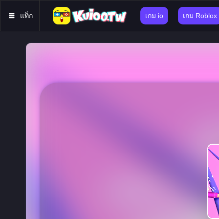
แท็ก
เกม io
เกม Roblox