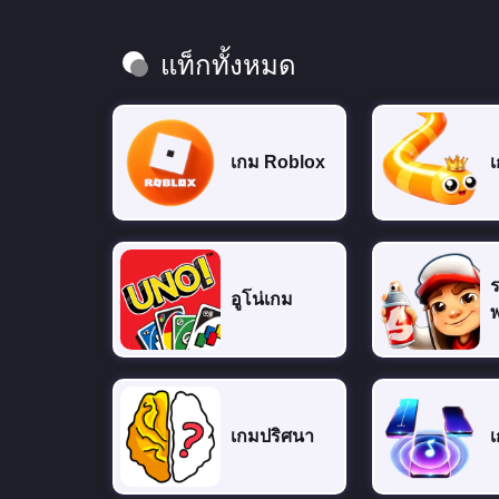
แท็กทั้งหมด
เกม Roblox
เ
ร
อูโน่เกม
พ
เกมปริศนา
เ