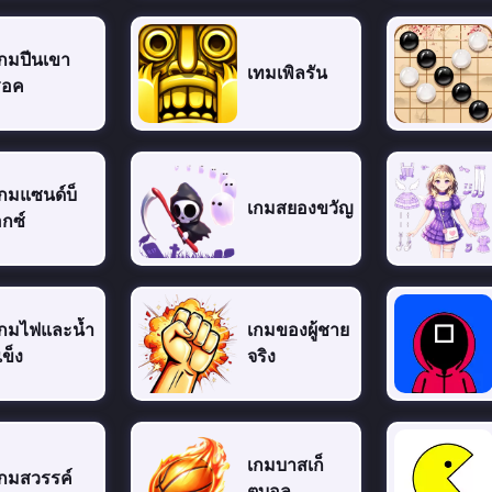
กมปีนเขา
เทมเพิลรัน
็อค
กมแซนด์บ็
เกมสยองขวัญ
กซ์
เกมไฟและน้ำ
เกมของผู้ชาย
ข็ง
จริง
เกมบาสเก็
เกมสวรรค์
ตบอล