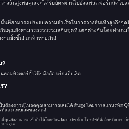
วางส้นสูงพอคุณจะได้รับบัตรผ่านไปยังแพลตฟอร์มถัดไปแ
เท่านั้นที่สามารถประสบความสำเร็จในการวางส้นเท้าสูงถึงจุดส
วกันคุณยังสามารถรวบรวมสกินชุดที่แตกต่างกันโดยทำเกมใ
ามยิ่งขึ้น! มาท้าทายมัน!
ม?
คอมพิวเตอร์ตั้งโต๊ะ มือถือ หรือแท็บเล็ต
ไร?
เป็นต้องดาวน์โหลดคุณสามารถเล่นได้ ส้นสูง โดยการสแกนรหัส 
พท์และแท็บเล็ตของคุณ!
ี้คุณยังสามารถเข้าถึงได้โดยป้อน kuioo.tw ด้วยโทรศัพท์มือถือหรือเบราว์เ
็ตของคุณ