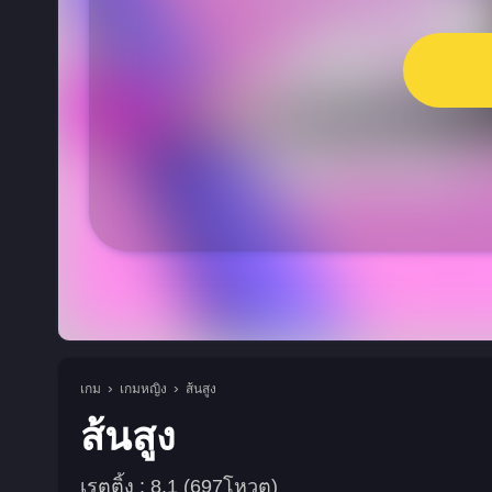
เกม
เกมหญิง
ส้นสูง
ส้นสูง
เรตติ้ง : 8.1 (697โหวต)