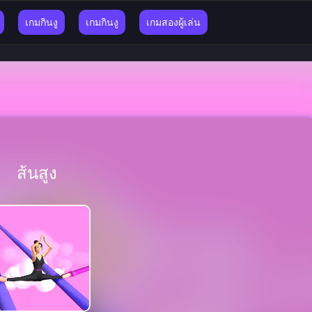
เกมกินงู
เกมกินงู
เกมสองผู้เล่น
ส้นสูง