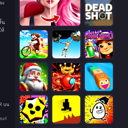
ละ
ิ้น
ห้
QR บน
ซอร์