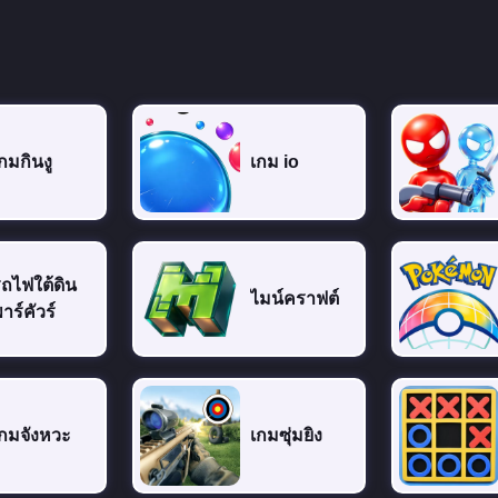
กมกินงู
เกม io
ถไฟใต้ดิน
ไมน์คราฟต์
าร์คัวร์
กมจังหวะ
เกมซุ่มยิง