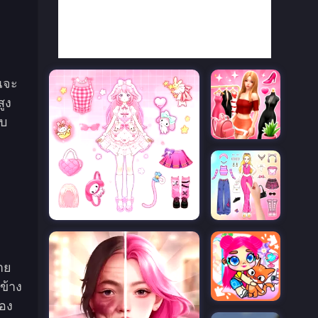
ุณจะ
ูง
ับ
้าย
ข้าง
้อง