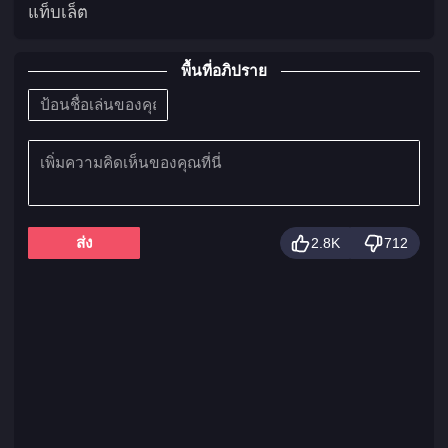
แท็บเล็ต
พื้นที่อภิปราย
ส่ง
2.8K
712