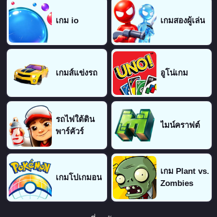
เกม io
เกมสองผู้เล่น
เกมส์แข่งรถ
อูโน่เกม
รถไฟใต้ดิน
ไมน์คราฟต์
พาร์คัวร์
เกม Plant vs.
เกมโปเกมอน
Zombies