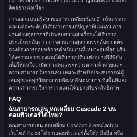
เข้าใจง่าย แต่การจะมีความเชี่ยวชาญนั้นต้องฝึกฝนและ
คิดอย่างต่อเนื่อง
การออกแบบปริศนาของ "หกเหลี่ยมซ้อน 2" เน้นตรรกะ
และแต่ละระดับมีเส้นทางการแก้ปัญหาที่แน่นอน การ
ผ่านด่านศุลกากรที่ประสบความสําเร็จจะได้รับการ
ประเมินระดับดาว การผ่านด่านศุลกากรระดับดาวเต็ม
ดวงต้องการกลยุทธ์การดําเนินงานที่เหมาะสมที่สุด เส้น
โค้งความยากของเกมได้รับการปรับแต่งอย่างพิถีพิถัน
เพื่อให้แน่ใจว่ามีความสมดุลระหว่างความท้าทายและ
ความสามารถในการเล่น เหมาะสำหรับประสบการณ์ผู้
เล่นทุกเพศทุกวัยสามารถพัฒนาจินตนาการเชิงพื้นที่และ
ความสามารถในการวางแผนได้อย่างมีประสิทธิภาพ
FAQ
ฉันสามารถเล่น หกเหลี่ยม Cascade 2 บน
คอมพิวเตอร์ได้ไหม?
คุณสามารถเล่น หกเหลี่ยม Cascade 2 ออนไลน์บน
เว็บไซต์ Kuioo ได้ผ่านคอมพิวเตอร์ตั้งโต๊ะ มือถือ หรือ