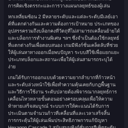
การคิดเชิงตรรกะและการวางแผนกลยุทธ์ของผู้เล่น
หกเหลี่ยมซ้อน 2 มีหลายระดับและแต่ละระดับมีเลย์เอา
ต์ที่แตกต่างกันและความต้องการเป้าหมาย ประเภทของ
อุปสรรครวมถึงบล็อกคงที่วัตถุที่ไม่สามารถเคลื่อนย้ายได้
และบล็อกการทำงานพิเศษ ฯลฯ ซึ่งจำเป็นต้องใช้กลยุทธ์
ที่แตกต่างกันเพื่อตอบสนอง เกมมีฟังก์ชั่นเคล็ดลับที่ช่วย
ให้ผู้เล่นหาทางออกเมื่อพบปัญหา ระบบสีใช้เพื่อแยกแยะ
ประเภทบล็อกและสถานะเพื่อให้ผู้เล่นสามารถระบุได้
ง่าย
เกมได้รับการออกแบบด้วยความยากลำบากที่ก้าวหน้า
และระดับล่วงหน้าใช้เพื่อทำความคุ้นเคยกับกฎพื้นฐาน
และวิธีการใช้งาน ระดับปลายต้องพิจารณากลยุทธ์การ
เคลื่อนไหวหลายขั้นตอนอย่างครอบคลุมเพื่อให้ความ
ท้าทายเสร็จสมบูรณ์ ระบบการให้คะแนนได้รับการ
ประเมินตามจำนวนก้าวที่เคลื่อนที่และเวลาเสร็จสิ้น
การกระตุ้นให้ผู้เล่นเพิ่มประสิทธิภาพการแก้ปัญหา
Hexagon Cascade 2 สนับสนุนฟังก์ชั่นการรีเซ็ตระดับ