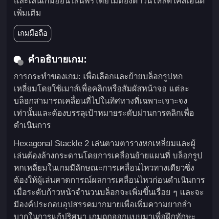
และเล่นเกมออนไลน์ฟรีโดยไม่ต้องดาวน์โหลดไคลเอ็นต์
เพิ่มเติม
เกมมือถือ
คำอธิบายเกม:
การกระทำของเกม: เพื่อเลือกและย้ายบล็อกรูปหก
เหลี่ยมโดยใช้เมาส์เพื่อคลิกหรือสัมผัสหน้าจอ แต่ละ
บล็อกสามารถเคลื่อนที่ไปในทิศทางที่เฉพาะเจาะจง
เท่านั้นและต้องบรรลุเป้าหมายระดับผ่านการคลิกเพื่อ
ดำเนินการ
Hexagonal Stackle 2 เล่นตามตารางหกเหลี่ยมและผู้
เล่นต้องล้างกระดานโดยการเคลื่อนย้ายแผนที่ บล็อกรูป
หกเหลี่ยมในเกมมีลักษณะการเคลื่อนไหวทางเดียวซึ่ง
ต้องให้ผู้เล่นคาดการณ์ผลการเคลื่อนไหวก่อนดำเนินการ
เมื่อระดับก้าวหน้าจำนวนบล็อกจะเพิ่มขึ้นเรื่อย ๆ และจะ
มีองค์ประกอบอุปสรรคมากมายเพื่อเพิ่มความยากลํา
บากในการแก้ปริศนา เกมถูกออกแบบมาเพื่อฝึกทักษะ