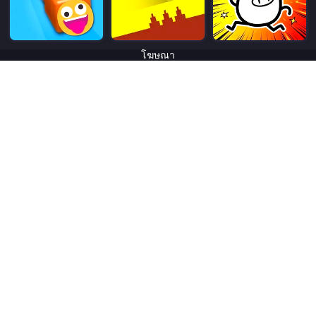
โฆษณา