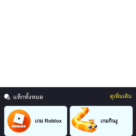
ดูเพิ่มเติม
แท็กทั้งหมด
เกม Roblox
เกมกินงู