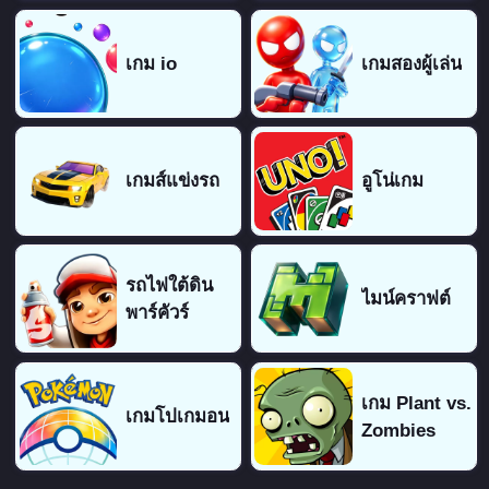
เกม io
เกมสองผู้เล่น
เกมส์แข่งรถ
อูโน่เกม
รถไฟใต้ดิน
ไมน์คราฟต์
พาร์คัวร์
เกม Plant vs.
เกมโปเกมอน
Zombies