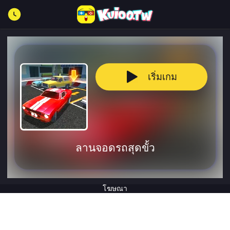
เริ่มเกม
ลานจอดรถสุดขั้ว
โฆษณา