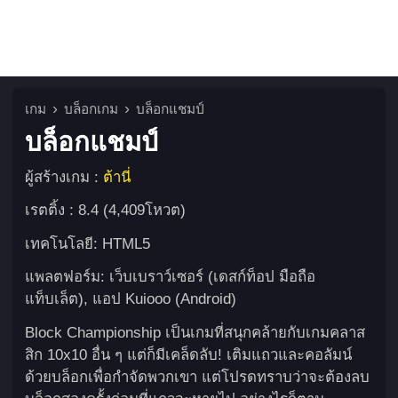
เกม
บล็อกเกม
บล็อกแชมป์
บล็อกแชมป์
ผู้สร้างเกม :
ต้านี่
เรตติ้ง : 8.4 (4,409โหวต)
เทคโนโลยี: HTML5
แพลตฟอร์ม: เว็บเบราว์เซอร์ (เดสก์ท็อป มือถือ
แท็บเล็ต), แอป Kuiooo (Android)
Block Championship เป็นเกมที่สนุกคล้ายกับเกมคลาส
สิก 10x10 อื่น ๆ แต่ก็มีเคล็ดลับ! เติมแถวและคอลัมน์
ด้วยบล็อกเพื่อกำจัดพวกเขา แต่โปรดทราบว่าจะต้องลบ