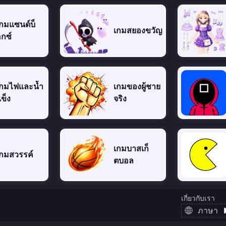
กมแซนด์บ็
เกมสยองขวัญ
กซ์
เกมไฟและน้ำ
เกมของผู้ชาย
ข็ง
จริง
เกมบาสเก็
เกมสวรรค์
ตบอล
เกี่ยวกับเรา
ภาษา