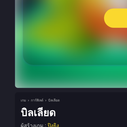
เกม
การ์ฟิลด์
บิลเลียด
บิลเลียด
ผู้สร้างเกม :
ปิงยิง