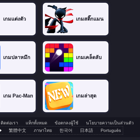
เกมแต่งตัว
เกมสติ๊กแมน
เกมปลาหมึก
เกมเคล็ดลับ
เกม Pac-Man
เกมล่าสุด
ติดต่อเรา
แท็กทั้งหมด
ข้อตกลงผู้ใช้
นโยบายความเป็นส่วนตัว
繁體中文
ภาษาไทย
한국어
日本語
Português