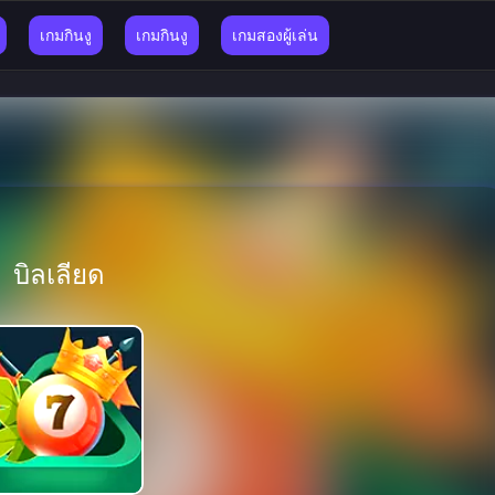
เกมกินงู
เกมกินงู
เกมสองผู้เล่น
บิลเลียด