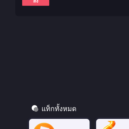
ส่ง
แท็กทั้งหมด