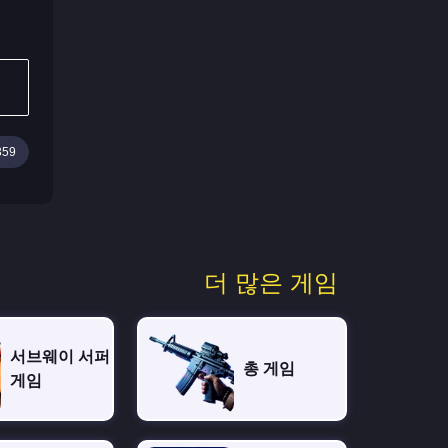
359
더 많은 게임
서브웨이 서퍼
총 게임
게임