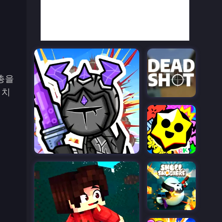
 총을
 치