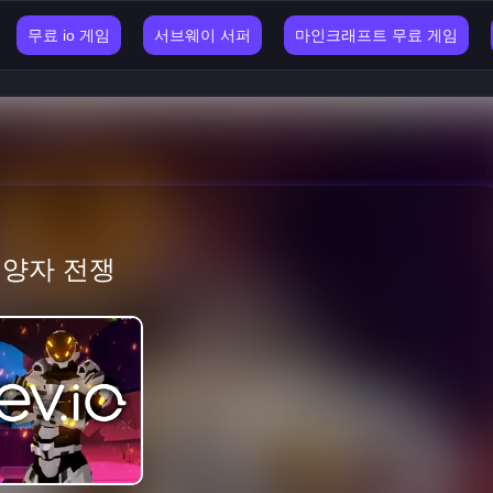
무료 io 게임
서브웨이 서퍼
마인크래프트 무료 게임
양자 전쟁