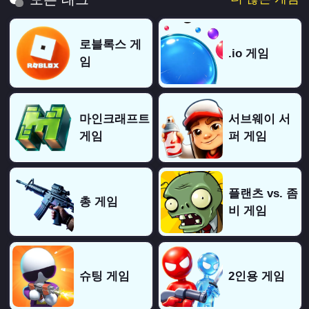
로블록스 게
.io 게임
임
마인크래프트
서브웨이 서
게임
퍼 게임
플랜츠 vs. 좀
총 게임
비 게임
슈팅 게임
2인용 게임