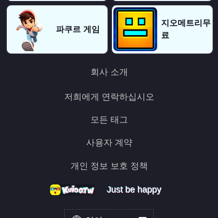
지오메트리무
파쿠르 게임
료
회사 소개
저희에게 연락하십시오
모든 태그
사용자 계약
개인 정보 보호 정책
Just be happy
Just be happy
Just be happy