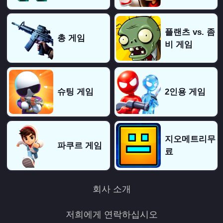
플랜츠 vs. 좀
총 게임
비 게임
슈팅 게임
2인용 게임
지오메트리무
파쿠르 게임
료
회사 소개
저희에게 연락하십시오