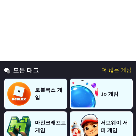
더 많은 게임
모든 태그
로블록스 게
.io 게임
임
마인크래프트
서브웨이 서
게임
퍼 게임