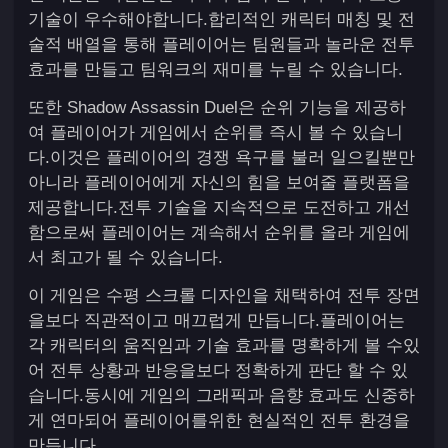
기술이 우수해야합니다.합리적인 캐릭터 매칭 및 전
술적 배열을 통해 플레이어는 팀원들과 놀라운 전투
효과를 만들고 팀워크의 재미를 누릴 수 있습니다.
또한 Shadow Assassin Duel은 순위 기능을 제공하
여 플레이어가 게임에서 순위를 즉시 볼 수 있습니
다.이것은 플레이어의 경쟁 욕구를 불러 일으킬뿐만
아니라 플레이어에게 자신의 힘을 보여줄 플랫폼을
제공합니다.전투 기술을 지속적으로 도전하고 개선
함으로써 플레이어는 계속해서 순위를 올라 게임에
서 최고가 될 수 있습니다.
이 게임은 수평 스크롤 디자인을 채택하여 전투 장면
을보다 직관적이고 매끄럽게 만듭니다.플레이어는
각 캐릭터의 움직임과 기술 효과를 명확하게 볼 수있
어 전투 상황과 반응을보다 정확하게 판단 할 수 있
습니다.동시에 게임의 그래픽과 음향 효과도 신중하
게 연마되어 플레이어를위한 현실적인 전투 환경을
만듭니다.