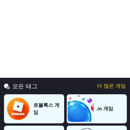
더 많은 게임
모든 태그
로블록스 게
.io 게임
임