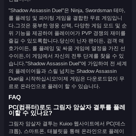
"Shadow Assassin Duel"은 Ninja, Swordsman 테마,
롤 플레잉 및 파이팅 게임을 결합한 무료 게임입니
다.그것은 풍부한 영웅 선택, 다양한 게임 모드 및 순
위 기능을 제공하여 플레이어가 PVP 경쟁의 재미를
즐길 수 있도록합니다.당신이 닌자 팬이든, 검객 애
호가이든, 롤 플레잉 및 싸움 게임에 열정을 가진 선
수이든,이 게임에서 자신의 전투 단계를 찾을 수 있
습니다."Shadow Assassin Duel"에 가입하여 전 세계
의 플레이어들과 스릴 넘치는 Shadow Assassin
Duel을 시작하십시오!이제 게임은 다운로드없이 무
료로 온라인으로 플레이 할 수 있습니다.
FAQ
PC(컴퓨터)로도 그림자 암살자 결투를 플레
이할 수 있나요?
그림자 암살자 결투는 Kuioo 웹사이트에서 PC(데스
크톱), 스마트폰, 태블릿을 통해 온라인으로 플레이