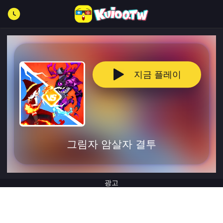
지금 플레이
그림자 암살자 결투
광고