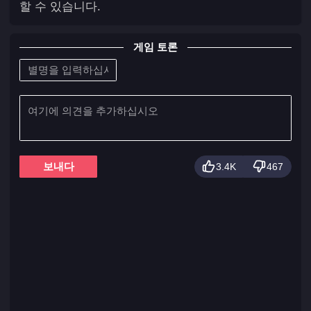
할 수 있습니다.
게임 토론
보내다
3.4K
467