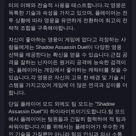
터의 이해와 전술적 사용을 테스트합니다.각 영웅은
독특한 기술과 속성을 가지고 있으며, 플레이어는 전
투 상황에 따라 영웅을 유연하게 전환하여 최고의 전
략적 조합을 구축해야합니다.
자신이 좋아하는 영웅이 게임에 없다고 걱정하는 사
람들에게는 Shadow Assassin Duel이 다양한 영웅
선택을 제공한다는 확신을 얻을 수 있습니다.근접 공
격을 잘하는 닌자이든 원거리 공격에 능숙한 검객이
든, 플레이어는 게임에서 좋아하는 캐릭터를 찾을 수
있습니다.각 영웅은 자신의 고유 한 배경 및 기술 시
스템을 가지고있어 게임에 더 많은 연극과 깊이를 더
합니다.
단일 플레이어 모드 외에도 팀 모드는 "Shadow
Assassin Duel"의 하이라이트이기도합니다.팀 모드
에서 플레이어는 팀원들과 긴밀히 협력하여 적 팀과
싸워야합니다.이를 위해서는 플레이어가 우수한 개
인 기술을 가질뿐만 아니라 팀의 인식과 의사 소통