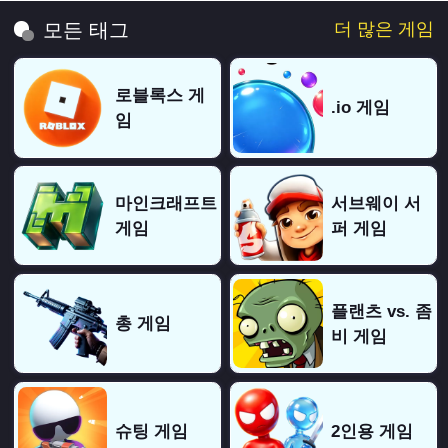
더 많은 게임
모든 태그
로블록스 게
.io 게임
임
마인크래프트
서브웨이 서
게임
퍼 게임
플랜츠 vs. 좀
총 게임
비 게임
슈팅 게임
2인용 게임