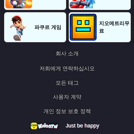
지오메트리무
파쿠르 게임
료
회사 소개
저희에게 연락하십시오
모든 태그
사용자 계약
개인 정보 보호 정책
Just be happy
Just be happy
Just be happy