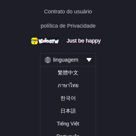
Contrato do usuário
política de Privacidade
Just be happy
Just be happy
Just be happy
linguagem
繁體中文
ภาษาไทย
한국어
日本語
Tiếng Việt