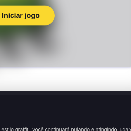
Iniciar jogo
 estilo graffiti, você continuará pulando e atingindo luga