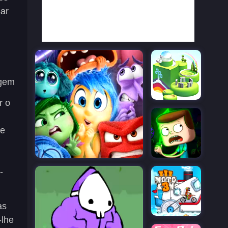
sar
agem
r o
le
-
as
-lhe