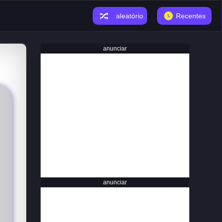
aleatório
Recentes
anunciar
anunciar