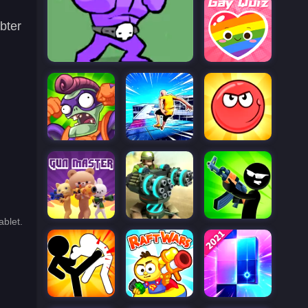
bter
blet.