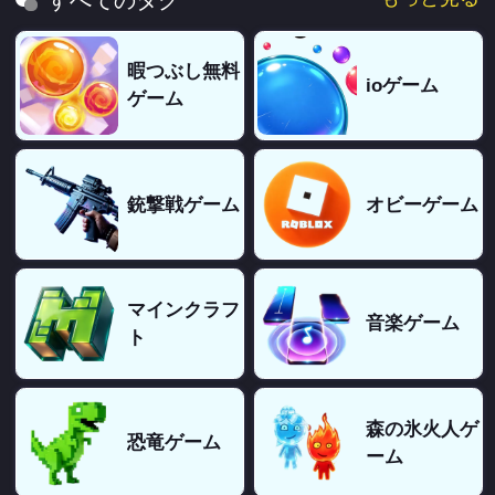
暇つぶし無料
ioゲーム
ゲーム
銃撃戦ゲーム
オビーゲーム
マインクラフ
音楽ゲーム
ト
森の氷火人ゲ
恐竜ゲーム
ーム