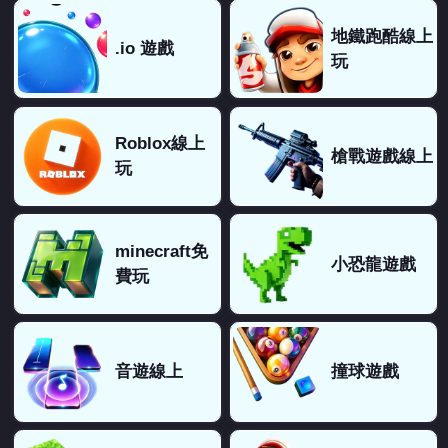
地鐵跑酷線上
.io 遊戲
玩
Roblox線上
槍戰遊戲線上
玩
minecraft免
小恐龍遊戲
費玩
音遊線上
撞球遊戲