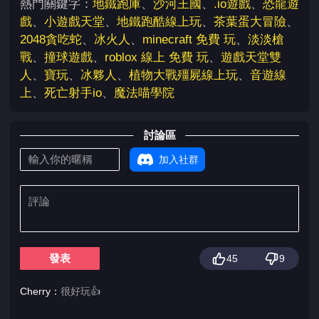
熱門關鍵字：
地鐵跑庫
、
沙河王國
、
.io遊戲
、
恐龍遊
戲
、
小遊戲天堂
、
地鐵跑酷線上玩
、
茶葉蛋大冒險
、
2048貪吃蛇
、
冰火人
、
minecraft 免費 玩
、
淡淡槍
戰
、
撞球遊戲
、
roblox 線上 免費 玩
、
遊戲天堂雙
人
、
寶玩
、
冰夥人
、
植物大戰殭屍線上玩
、
音遊線
上
、
死亡射手io
、
魔法喵學院
討論區
加入社群
發表
45
9
Cherry：
很好玩👍