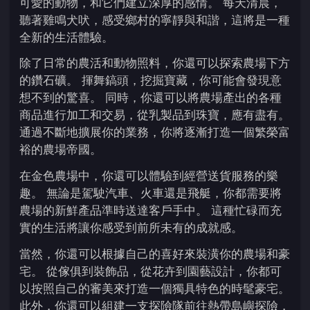
可愛的動物，和它們建立深厚的感情。 每天清晨，
聽著雞鳴犬吠，感受鄉村的寧靜與和諧，這將是一種
全新的生活體驗。
除了日常的農活和動物照料，你還可以探索農場下方
的鑽石礦。 揮舞鎬頭，挖掘寶藏，你可能會發現意
想不到的驚喜。 同時，你還可以將農場產出的各種
商品進行加工和交易，從乳製品到珠寶，應有盡有。
通過不斷地擴展你的業務，你將逐漸打造一個繁榮富
裕的農場帝國。
在金色農場中，你還可以體驗到經營送貨服務的樂
趣。 無論是駕駛汽車、火車還是飛艇，你都需要將
農場的新鮮產品準時送達客戶手中。 這種忙碌而充
實的生活將讓你感受到前所未有的成就感。
當然，你還可以根據自己的喜好來裝潢你的農場和豪
宅。 從傢俱到裝飾品，從花卉到園藝設計，你都可
以按照自己的審美來打造一個獨具特色的時髦豪宅。
此外，你還可以組建一支探險隊前往熱帶島嶼探險，