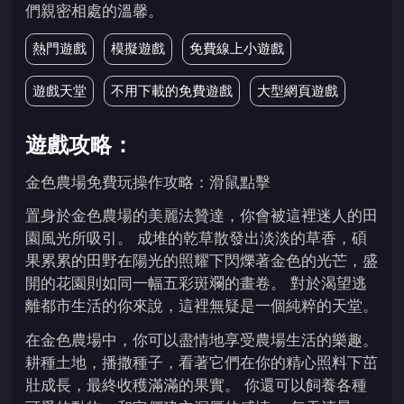
們親密相處的溫馨。
熱門遊戲
模擬遊戲
免費線上小遊戲
遊戲天堂
不用下載的免費遊戲
大型網頁遊戲
遊戲攻略：
金色農場免費玩操作攻略：滑鼠點擊
置身於金色農場的美麗法贊達，你會被這裡迷人的田
園風光所吸引。 成堆的乾草散發出淡淡的草香，碩
果累累的田野在陽光的照耀下閃爍著金色的光芒，盛
開的花園則如同一幅五彩斑斕的畫卷。 對於渴望逃
離都市生活的你來說，這裡無疑是一個純粹的天堂。
在金色農場中，你可以盡情地享受農場生活的樂趣。
耕種土地，播撒種子，看著它們在你的精心照料下茁
壯成長，最終收穫滿滿的果實。 你還可以飼養各種