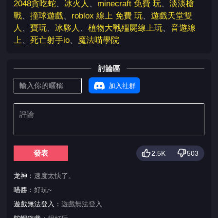
2048貪吃蛇
、
冰火人
、
minecraft 免費 玩
、
淡淡槍
戰
、
撞球遊戲
、
roblox 線上 免費 玩
、
遊戲天堂雙
人
、
寶玩
、
冰夥人
、
植物大戰殭屍線上玩
、
音遊線
上
、
死亡射手io
、
魔法喵學院
討論區
加入社群
發表
2.5K
503
龙神：
速度太快了。
喵醬：
好玩~
遊戲無法登入：
遊戲無法登入