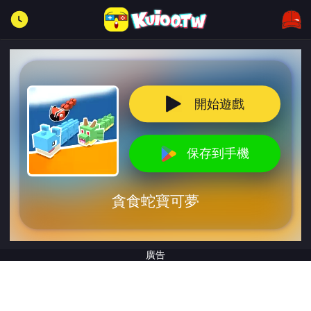
開始遊戲
保存到手機
貪食蛇寶可夢
廣告