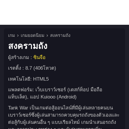
เกม
เกมยอดนิยม
สงครามถัง
สงครามถัง
ผู้สร้างเกม :
ซินจือ
เรตติ้ง : 8.7 (406โหวต)
เทคโนโลยี: HTML5
แพลตฟอร์ม: เว็บเบราว์เซอร์ (เดสก์ท็อป มือถือ
แท็บเล็ต), แอป Kuiooo (Android)
Tank War เป็นเกมต่อสู้ออนไลน์ที่มีผู้เล่นหลายคนบน
เบราว์เซอร์ซึ่งผู้เล่นสามารถควบคุมรถถังของตัวเองและ
ต่อสู้กับผู้เล่นคนอื่น ๆ แบบเรียลไทม์ เกมนำเสนอรถถัง