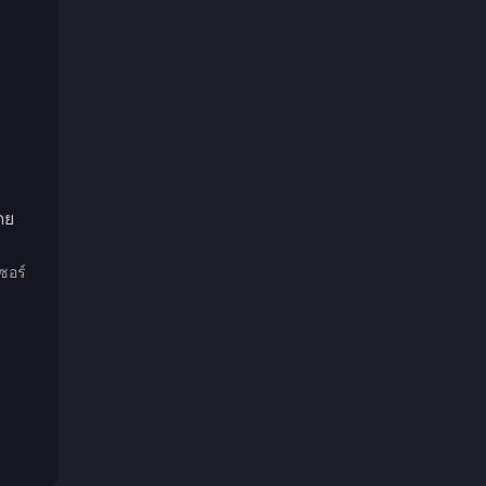
ดย
ซอร์