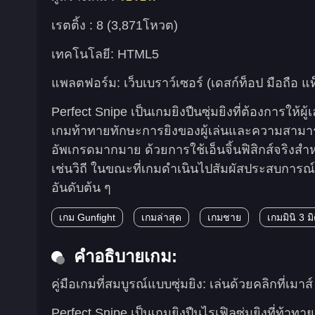
เรตติ้ง : 8 (3,871โหวต)
เทคโนโลยี: HTML5
แพลตฟอร์ม: เว็บเบราว์เซอร์ (เดสก์ท็อป มือถือ แ
Perfect Snipe เป็นเกมยิงปืนซุ่มยิงที่ต้องการให้
เกมท้าทายทักษะการยิงของผู้เล่นและความสามา
อัพเกรดมากมาย ด้วยการใช้เอ็นจิ้นฟิสิกส์จริง
เช่นวิถี ในขณะที่เกมดำเนินไปสัมผัสประสบการณ
อันดับต้น ๆ
เกม Gunfight
เกมล่าสุด
เกมชาย
เกมมินิ 3 มิ
คำอธิบายเกม:
คู่มือเกมที่สมบูรณ์แบบซุ่มยิง: เล่นด้วยคลิกที่เมาส์
Perfect Snipe เป็นเกมยิงปืนไรเฟิลซุ่มยิงที่ท้าทา