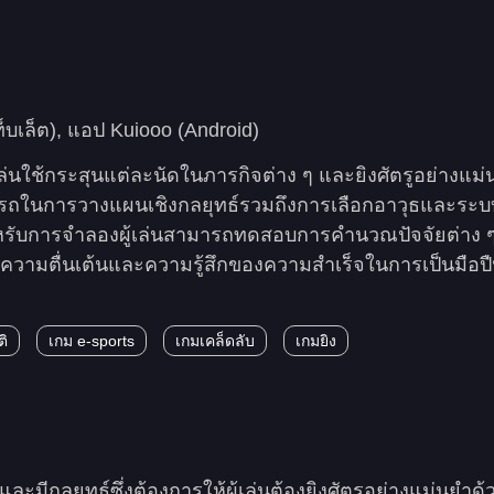
ท็บเล็ต), แอป Kuiooo (Android)
ผู้เล่นใช้กระสุนแต่ละนัดในภารกิจต่าง ๆ และยิงศัตรูอย่างแม
รถในการวางแผนเชิงกลยุทธ์รวมถึงการเลือกอาวุธและระบ
สำหรับการจำลองผู้เล่นสามารถทดสอบการคำนวณปัจจัยต่าง 
์ความตื่นเต้นและความรู้สึกของความสำเร็จในการเป็นมือป
ติ
เกม e-sports
เกมเคล็ดลับ
เกมยิง
ยและมีกลยุทธ์ซึ่งต้องการให้ผู้เล่นต้องยิงศัตรูอย่างแม่นยำด้