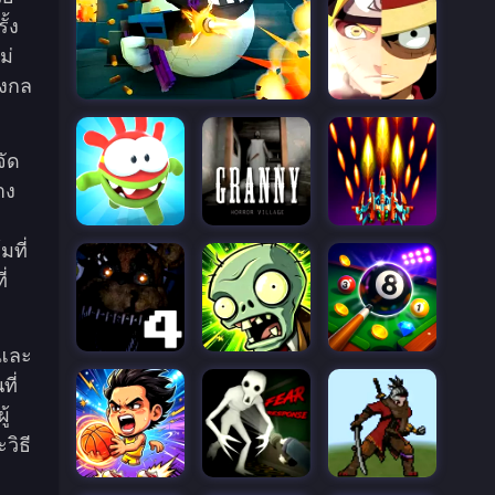
้ง
ม่
ิงกล
จัด
าง
มที่
่
์และ
ี่
ู้
วิธี