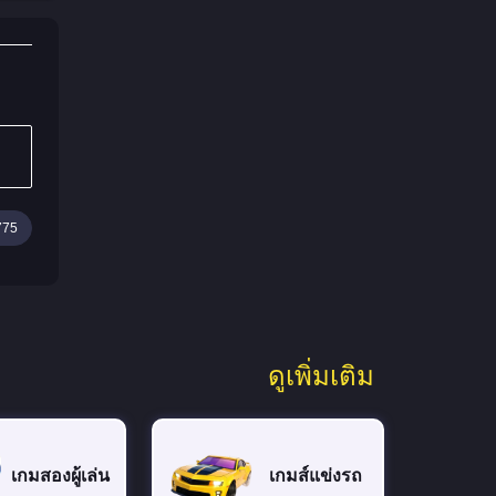
775
ดูเพิ่มเติม
เกมสองผู้เล่น
เกมส์แข่งรถ