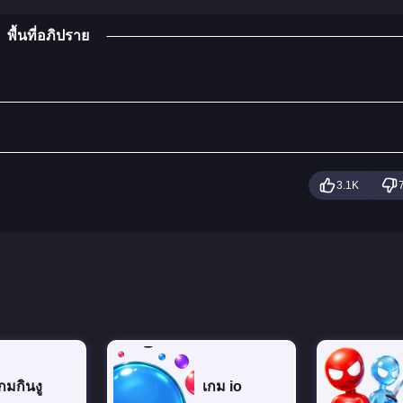
พื้นที่อภิปราย
3.1K
กมกินงู
เกม io