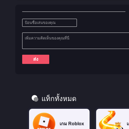
ส่ง
แท็กทั้งหมด
เกม Roblox
เ