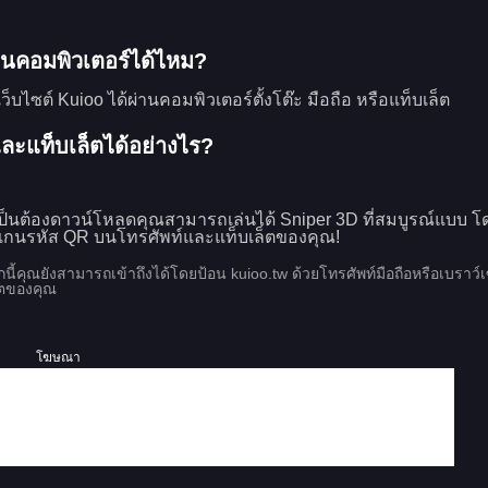
บนคอมพิวเตอร์ได้ไหม?
ไซต์ Kuioo ได้ผ่านคอมพิวเตอร์ตั้งโต๊ะ มือถือ หรือแท็บเล็ต
ละแท็บเล็ตได้อย่างไร?
เป็นต้องดาวน์โหลดคุณสามารถเล่นได้ Sniper 3D ที่สมบูรณ์แบบ โ
กนรหัส QR บนโทรศัพท์และแท็บเล็ตของคุณ!
ี้คุณยังสามารถเข้าถึงได้โดยป้อน kuioo.tw ด้วยโทรศัพท์มือถือหรือเบราว์เ
็ตของคุณ
โฆษณา