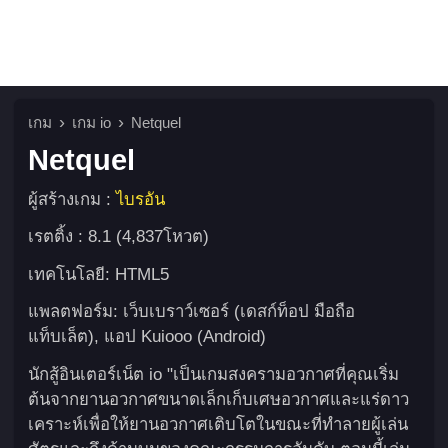
เกม
เกม io
Netquel
Netquel
ผู้สร้างเกม :
ไบรอัน
เรตติ้ง : 8.1 (4,837โหวต)
เทคโนโลยี: HTML5
แพลตฟอร์ม: เว็บเบราว์เซอร์ (เดสก์ท็อป มือถือ
แท็บเล็ต), แอป Kuiooo (Android)
นักสู้อินเตอร์เน็ต io "เป็นเกมสงครามอวกาศที่คุณเริ่ม
ต้นจากยานอวกาศขนาดเล็กเก็บเศษอวกาศและแร่ดาว
เคราะห์เพื่อให้ยานอวกาศเติบโตในขณะที่ทำลายผู้เล่น