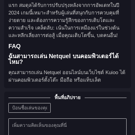
แรก สมดุลได้รับการปรับปรุงหลังจากการอัพเดทในปี
2024 เกมนี้เหมาะสำหรับผู้เล่นที่สนุกกับการควบคุมที่
ง่ายดาย และต้องการความรู้สึกของการเติบโตและ
ความสำเร็จ เคล็ดลับ: เน้นในการเหมืองแร่ในช่วงต้น
และหลีกเลี่ยงการต่อสู้ เมื่อคุณเติบโตขึ้น, บดคนอื่น!
FAQ
ฉันสามารถเล่น Netquel บนคอมพิวเตอร์ได้
ไหม?
คุณสามารถเล่น Netquel ออนไลน์บนเว็บไซต์ Kuioo ได้
ผ่านคอมพิวเตอร์ตั้งโต๊ะ มือถือ หรือแท็บเล็ต
พื้นที่อภิปราย