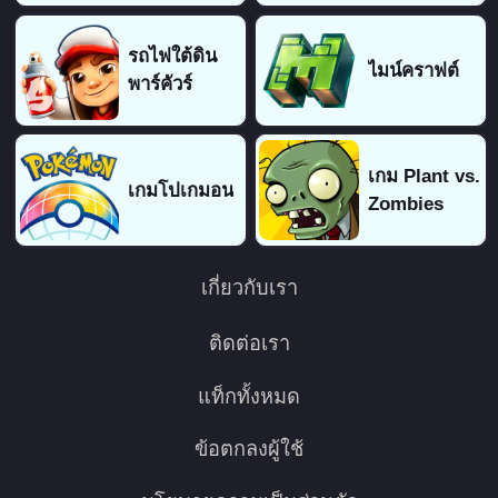
รถไฟใต้ดิน
ไมน์คราฟต์
พาร์คัวร์
เกม Plant vs.
เกมโปเกมอน
Zombies
เกี่ยวกับเรา
ติดต่อเรา
แท็กทั้งหมด
ข้อตกลงผู้ใช้