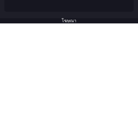
โฆษณา