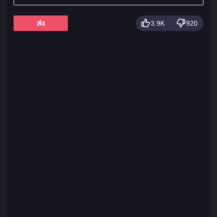
ส่ง
3.9K
920