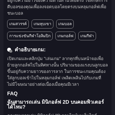
อยู่กับความยาวของความต้านทานโดยตรง ใช้ทักษะการ
ตีบอลของคุณเพื่อลงจอดบอลโดยตรงบนหลุมกอล์ฟเพื่อ
ชนะบอล
เกมสวรรค์
เกมหุบเขา
เกมบอล
การแข่งขันกีฬาโอลิมปิก
เกมกอล์ฟ
เกมกีฬา
คำอธิบายเกม:
เปิดเกมและคลิกปุ่ม "เล่นเกม" ลากทุกที่บนหน้าจอเพื่อ
ย้ายลูกกอล์ฟไปในทิศทางนั้น ปริมาณของแรงบนลูกบอล
ขึ้นอยู่กับความยาวของการลาก ในการชนะเกมคุณต้อง
ใส่ลูกบอลเข้าไปในหลุมกอล์ฟ เพลิดเพลินไปกับเกมที่
ไม่มีโฆษณาอย่างต่อเนื่องเมื่อคุณมีเวลา
FAQ
ฉันสามารถเล่น มินิกอล์ฟ 2D บนคอมพิวเตอร์
ได้ไหม?