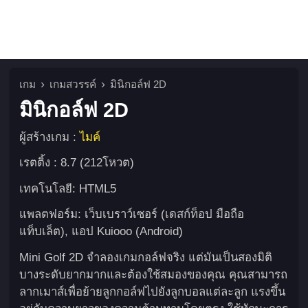
เกม
เกมสวรรค์
มินิกอล์ฟ 2D
มินิกอล์ฟ 2D
ผู้สร้างเกม :
ไมค์
เรตติ้ง : 8.7 (212โหวต)
เทคโนโลยี: HTML5
แพลตฟอร์ม: เว็บเบราว์เซอร์ (เดสก์ท็อป มือถือ
แท็บเล็ต), แอป Kuiooo (Android)
Mini Golf 2D จำลองเกมกอล์ฟจริง แต่มันเป็นสองมิติ
บางระดับยากมากและต้องใช้สมองของคุณ คุณสามารถ
ลากเมาส์เพื่อย้ายลูกกอล์ฟไปยังลูกบอลแต่ละลูก แรงขึ้น