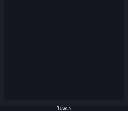
โฆษณา