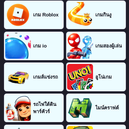
เกม Roblox
เกมกินงู
เกม io
เกมสองผู้เล่น
เกมส์แข่งรถ
อูโน่เกม
รถไฟใต้ดิน
ไมน์คราฟต์
พาร์คัวร์