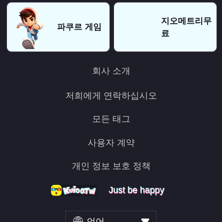
지오메트리무
파쿠르 게임
료
회사 소개
저희에게 연락하십시오
모든 태그
사용자 계약
개인 정보 보호 정책
Just be happy
Just be happy
Just be happy
언어